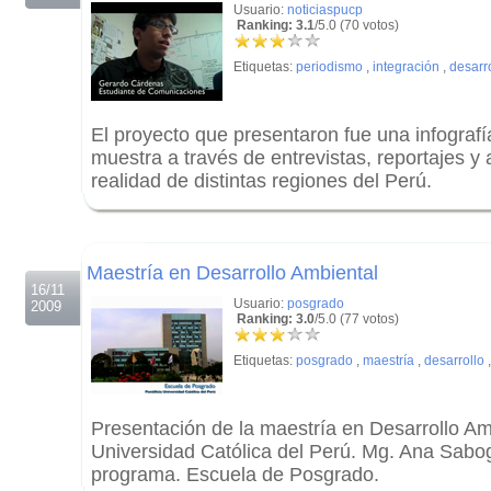
Usuario:
noticiaspucp
Ranking: 3.1
/5.0 (70 votos)
Etiquetas:
periodismo
,
integración
,
desarr
El proyecto que presentaron fue una infograf
muestra a través de entrevistas, reportajes y a
realidad de distintas regiones del Perú.
.
.
Maestría en Desarrollo Ambiental
16/11
Usuario:
posgrado
2009
Ranking: 3.0
/5.0 (77 votos)
Etiquetas:
posgrado
,
maestría
,
desarrollo
Presentación de la maestría en Desarrollo Amb
Universidad Católica del Perú. Mg. Ana Sabog
programa. Escuela de Posgrado.