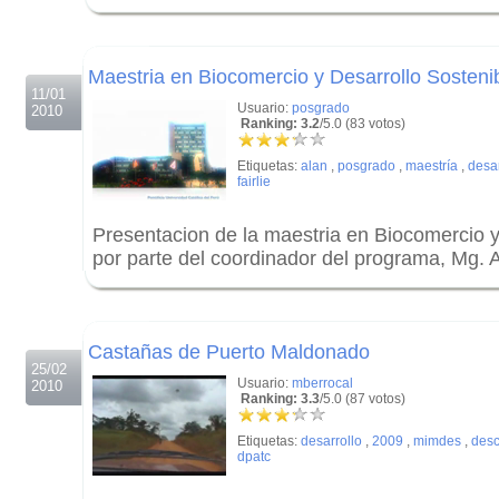
.
.
Maestria en Biocomercio y Desarrollo Sosteni
11/01
Usuario:
posgrado
2010
Ranking: 3.2
/5.0 (83 votos)
Etiquetas:
alan
,
posgrado
,
maestría
,
desar
fairlie
Presentacion de la maestria en Biocomercio y
por parte del coordinador del programa, Mg. Al
.
.
Castañas de Puerto Maldonado
25/02
Usuario:
mberrocal
2010
Ranking: 3.3
/5.0 (87 votos)
Etiquetas:
desarrollo
,
2009
,
mimdes
,
desc
dpatc