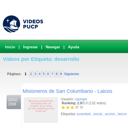
Inicio
|
Ingresar
|
Navegar
|
Ayuda
Videos por Etiqueta: desarrollo
Páginas:
1
2
3
4
5
6
7
8
9
Siguiente
.
Misioneros de San Columbano - Laicos
Usuario:
cquispe
15/02
Ranking: 2.9
/5.0 (132 votos)
2008
Etiquetas:
juventud
,
social
,
accion
,
laicos