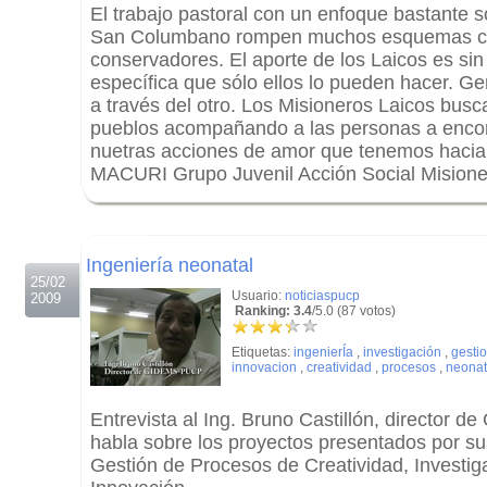
El trabajo pastoral con un enfoque bastante s
San Columbano rompen muchos esquemas cle
conservadores. El aporte de los Laicos es si
específica que sólo ellos lo pueden hacer. G
a través del otro. Los Misioneros Laicos busc
pueblos acompañando a las personas a encon
nuetras acciones de amor que tenemos haci
MACURI Grupo Juvenil Acción Social Misione
.
.
Ingeniería neonatal
25/02
Usuario:
noticiaspucp
2009
Ranking: 3.4
/5.0 (87 votos)
Etiquetas:
ingenierÍa
,
investigación
,
gesti
innovacion
,
creatividad
,
procesos
,
neonat
Entrevista al Ing. Bruno Castillón, director
habla sobre los proyectos presentados por s
Gestión de Procesos de Creatividad, Investiga