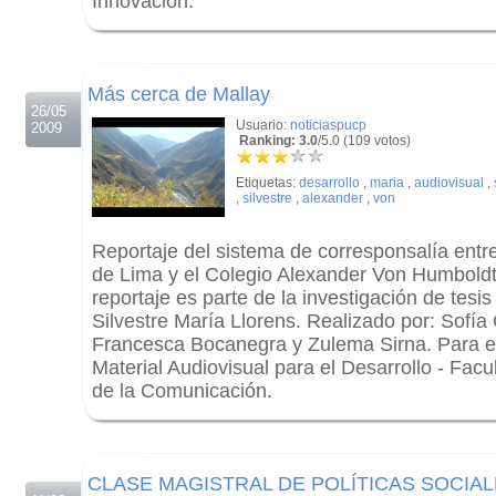
Innovación.
.
.
Más cerca de Mallay
26/05
Usuario:
noticiaspucp
2009
Ranking: 3.0
/5.0 (109 votos)
Etiquetas:
desarrollo
,
maria
,
audiovisual
,
,
silvestre
,
alexander
,
von
Reportaje del sistema de corresponsalía entre
de Lima y el Colegio Alexander Von Humboldt
reportaje es parte de la investigación de tesi
Silvestre María Llorens. Realizado por: Sofía
Francesca Bocanegra y Zulema Sirna. Para e
Material Audiovisual para el Desarrollo - Facu
de la Comunicación.
.
.
CLASE MAGISTRAL DE POLÍTICAS SOCIA