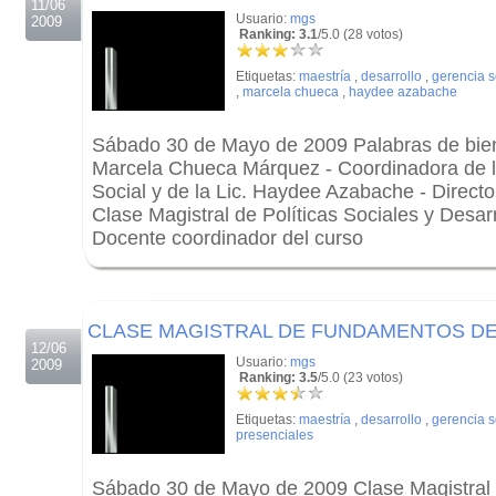
11/06
Usuario:
mgs
2009
Ranking: 3.1
/5.0 (28 votos)
Etiquetas:
maestría
,
desarrollo
,
gerencia s
,
marcela chueca
,
haydee azabache
Sábado 30 de Mayo de 2009 Palabras de bien
Marcela Chueca Márquez - Coordinadora de l
Social y de la Lic. Haydee Azabache - Directo
Clase Magistral de Políticas Sociales y Desarr
Docente coordinador del curso
.
.
CLASE MAGISTRAL DE FUNDAMENTOS DE
12/06
Usuario:
mgs
2009
Ranking: 3.5
/5.0 (23 votos)
Etiquetas:
maestría
,
desarrollo
,
gerencia s
presenciales
Sábado 30 de Mayo de 2009 Clase Magistral