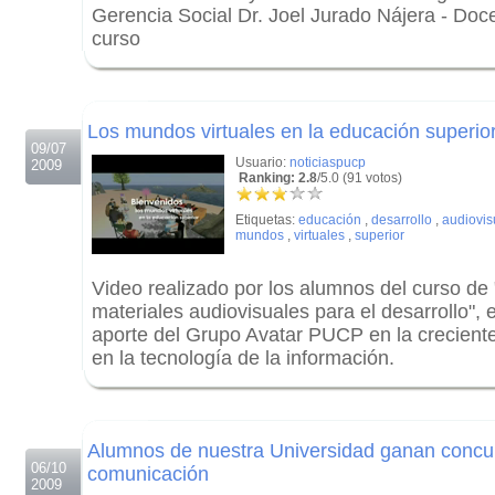
Gerencia Social Dr. Joel Jurado Nájera - Doc
curso
.
.
Los mundos virtuales en la educación superio
09/07
Usuario:
noticiaspucp
2009
Ranking: 2.8
/5.0 (91 votos)
Etiquetas:
educación
,
desarrollo
,
audiovis
mundos
,
virtuales
,
superior
Video realizado por los alumnos del curso de
materiales audiovisuales para el desarrollo", 
aporte del Grupo Avatar PUCP en la crecient
en la tecnología de la información.
.
.
Alumnos de nuestra Universidad ganan concur
06/10
comunicación
2009