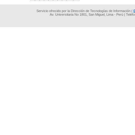
Servicio ofrecido por la Dirección de Tecnologías de Información (
Av. Universitaria No 1801, San Miguel, Lima - Perú | Teléf