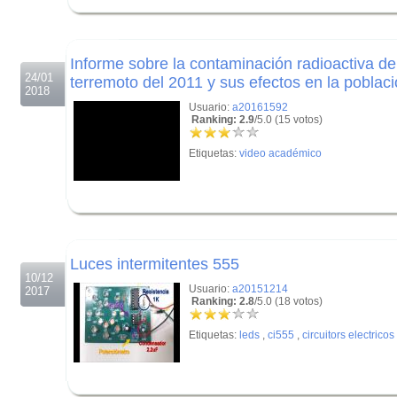
.
.
Informe sobre la contaminación radioactiva de
24/01
terremoto del 2011 y sus efectos en la poblac
2018
Usuario:
a20161592
Ranking: 2.9
/5.0 (15 votos)
Etiquetas:
video académico
.
.
Luces intermitentes 555
10/12
Usuario:
a20151214
2017
Ranking: 2.8
/5.0 (18 votos)
Etiquetas:
leds
,
ci555
,
circuitors electricos
.