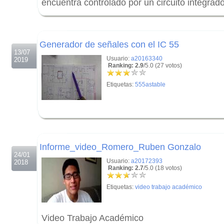
encuentra controlado por un circuito integrad
.
.
Generador de señales con el IC 55
13/07
Usuario:
a20163340
2019
Ranking: 2.9
/5.0 (27 votos)
Etiquetas:
555astable
.
.
Informe_video_Romero_Ruben Gonzalo
24/01
Usuario:
a20172393
2018
Ranking: 2.7
/5.0 (18 votos)
Etiquetas:
video trabajo académico
Video Trabajo Académico