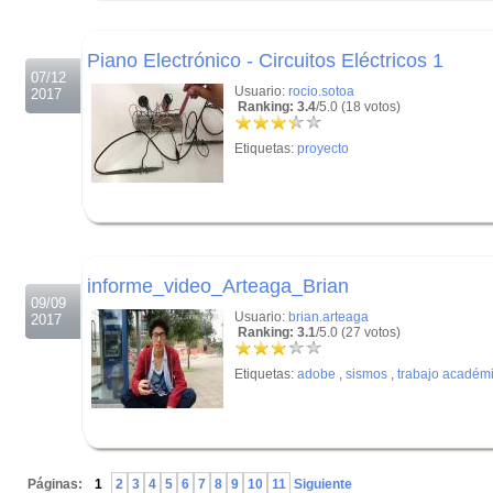
.
Piano Electrónico - Circuitos Eléctricos 1
07/12
Usuario:
rocio.sotoa
2017
Ranking: 3.4
/5.0 (18 votos)
Etiquetas:
proyecto
.
.
informe_video_Arteaga_Brian
09/09
Usuario:
brian.arteaga
2017
Ranking: 3.1
/5.0 (27 votos)
Etiquetas:
adobe
,
sismos
,
trabajo académ
.
Páginas:
1
2
3
4
5
6
7
8
9
10
11
Siguiente