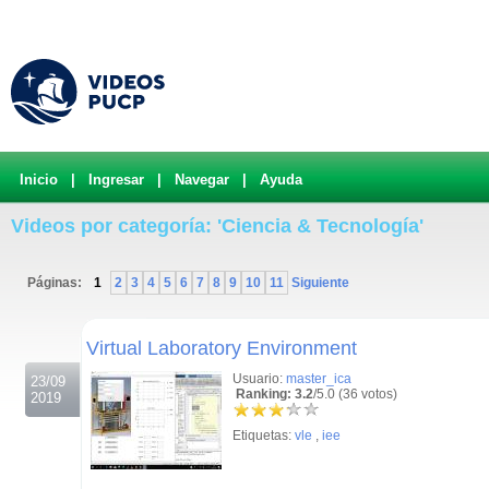
Inicio
|
Ingresar
|
Navegar
|
Ayuda
Videos por categoría: 'Ciencia & Tecnología'
Páginas:
1
2
3
4
5
6
7
8
9
10
11
Siguiente
.
Virtual Laboratory Environment
Usuario:
master_ica
23/09
Ranking: 3.2
/5.0 (36 votos)
2019
Etiquetas:
vle
,
iee