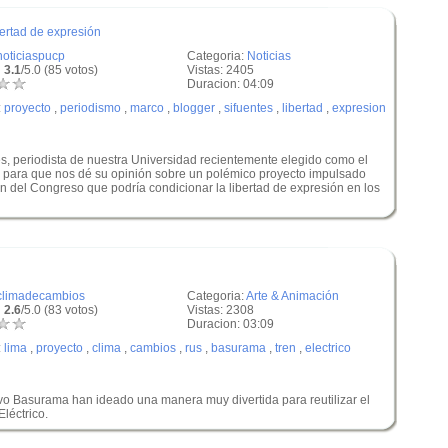
ertad de expresión
noticiaspucp
Categoria:
Noticias
 3.1
/5.0 (85 votos)
Vistas: 2405
Duracion: 04:09
:
proyecto
,
periodismo
,
marco
,
blogger
,
sifuentes
,
libertad
,
expresion
, periodista de nuestra Universidad recientemente elegido como el
 para que nos dé su opinión sobre un polémico proyecto impulsado
n del Congreso que podría condicionar la libertad de expresión en los
climadecambios
Categoria:
Arte & Animación
 2.6
/5.0 (83 votos)
Vistas: 2308
Duracion: 03:09
:
lima
,
proyecto
,
clima
,
cambios
,
rus
,
basurama
,
tren
,
electrico
ivo Basurama han ideado una manera muy divertida para reutilizar el
léctrico.