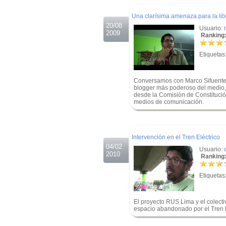
.
Una clarísima amenaza para la lib
20/08
Usuario:
2009
Ranking:
Etiquetas
Conversamos con Marco Sifuentes
blogger más poderoso del medio,
desde la Comisión de Constitució
medios de comunicación.
.
.
Intervención en el Tren Eléctrico
04/02
Usuario:
2010
Ranking:
Etiquetas
El proyecto RUS Lima y el colect
espacio abandonado por el Tren E
.