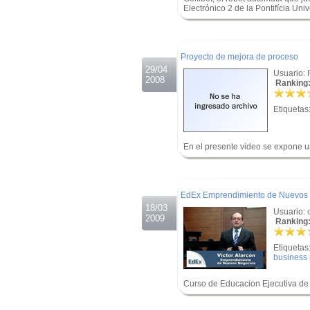
Electrónico 2 de la Pontifícia Uni
.
.
Proyecto de mejora de proceso
29/04
Usuario:
2008
Ranking:
Etiquetas
En el presente video se expone u
.
.
EdEx Emprendimiento de Nuevos
18/03
Usuario:
2009
Ranking:
Etiquetas
business 
Curso de Educacion Ejecutiva de 
.