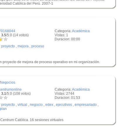
versidad Católica del Perú. 2007-1
F0168044
Categoria:
Académica
 3.5
/5.0 (14 votos)
Vistas: 1
Duracion: 00:00
:
proyecto
,
mejora
,
proceso
n proyecto de mejora de proceso operativo en mi organización.
 Negocios
centrumonline
Categoria:
Académica
 3.1
/5.0 (108 votos)
Vistas: 2744
Duracion: 01:53
:
proyecto
,
virtual
,
negocio
,
edex
,
ejecutivos
,
empresariado
,
plan
Centrum Católica. 16 sesiones virtuales