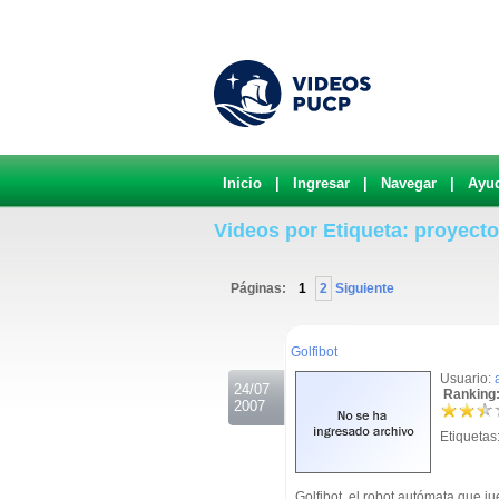
Inicio
|
Ingresar
|
Navegar
|
Ayu
Videos por Etiqueta: proyecto
Páginas:
1
2
Siguiente
.
Golfibot
Usuario:
24/07
Ranking:
2007
Etiquetas
Golfibot, el robot autómata que ju