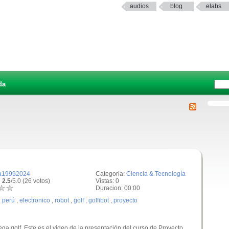
audios
blog
elabs
da
a19992024
Categoria:
Ciencia & Tecnología
 2.5
/5.0 (26 votos)
Vistas: 0
Duracion: 00:00
:
perú
,
electronico
,
robot
,
golf
,
golfibot
,
proyecto
ega golf. Este es el video de la presentación del curso de Proyecto