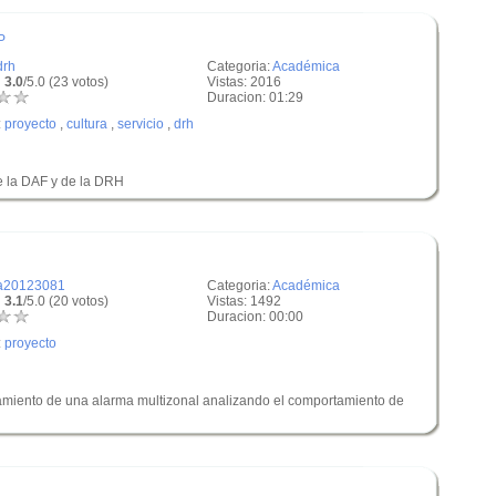
P
drh
Categoria:
Académica
 3.0
/5.0 (23 votos)
Vistas: 2016
Duracion: 01:29
:
proyecto
,
cultura
,
servicio
,
drh
e la DAF y de la DRH
a20123081
Categoria:
Académica
 3.1
/5.0 (20 votos)
Vistas: 1492
Duracion: 00:00
:
proyecto
amiento de una alarma multizonal analizando el comportamiento de