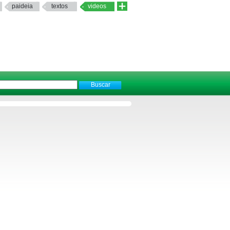
paideia
textos
videos