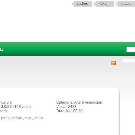
audios
blog
elabs
da
jmulluni
Categoria:
Arte & Animación
 3.0
/5.0 (128 votos)
Vistas: 2488
Duracion: 00:38
:
perú
,
adobe
,
tour
,
virtual