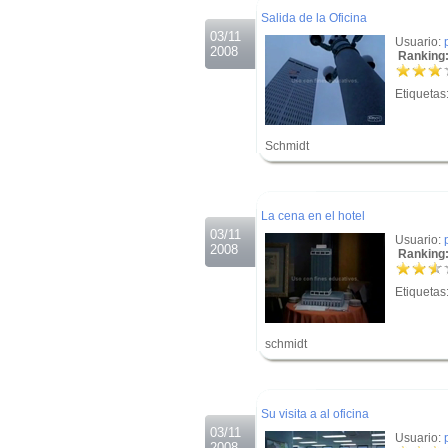
Salida de la Oficina
03/11
Usuario:
2008
Ranking:
Etiquetas
Schmidt
.
.
La cena en el hotel
03/11
Usuario:
2008
Ranking:
Etiquetas
schmidt
.
.
Su visita a al oficina
03/11
Usuario:
2008