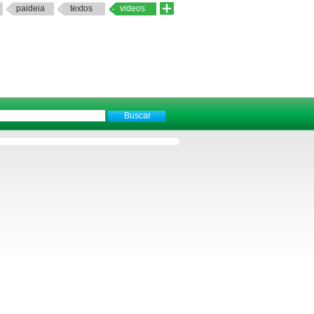
paideia
textos
videos