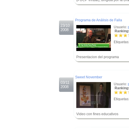
(PUCP Virtual), dirigida por la D
.
.
Programa de Análisis de Falla
23/10
Usuario:
2008
Ranking:
Etiquetas
Presentacion del programa
.
.
Sweet November
03/11
Usuario:
2008
Ranking:
Etiquetas
Video con fines educativos
.
.