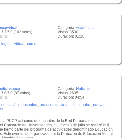
pucpvirtual
Categoria:
Académica
 3.2
/5.0 (102 votos)
Vistas: 3530
Duracion: 01:20
:
ingles
,
virtual
,
curso
noticiaspucp
Categoria:
Noticias
 3.0
/5.0 (87 votos)
Vistas: 2635
Duracion: 04:54
:
educación
,
docentes
,
profesores
,
virtual
,
encuentro
,
nuevas
,
as
de la PUCP, así como de docentes de la Red Peruana de
 Consorcio de Universidades, el jueves 3 de julio se realizó el II
que formó parte del programa de actividades denominado Educación
es. Este evento fue organizado por la Dirección de Educación Virtual