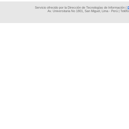
Servicio ofrecido por la Dirección de Tecnologías de Información (
Av. Universitaria No 1801, San Miguel, Lima - Perú | Teléf