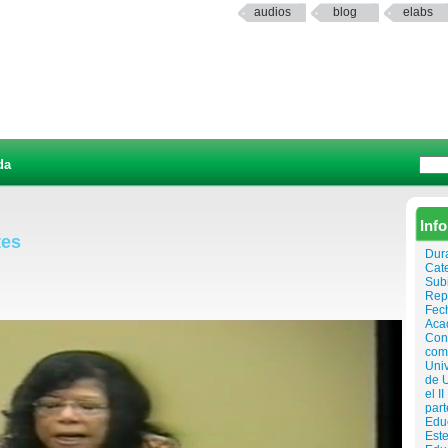
audios
blog
elabs
da
Inf
tes
Dur
Cat
Sub
Rep
Fech
Aca
Con 
com
Univ
de U
el I
par
Educ
Este