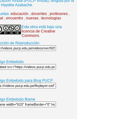
ación Virtual (PUCP Virtual), dirigida por la
. Haydée Azabache.
uetas:
educación
,
docentes
,
profesores
,
ual
,
encuentro
,
nuevas
,
tecnologias
Esta obra está bajo una
licencia de Creative
Commons
.
ección de Reproducción
igo Embebido
igo Embebido para Blog PUCP
igo Embebido Iframe