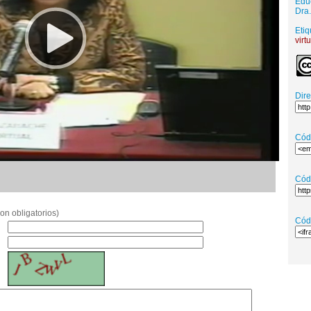
Educ
Dra
Etiq
virt
Dir
Cód
Cód
on obligatorios)
Cód