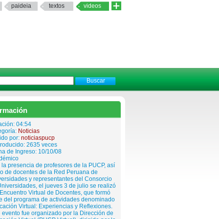
paideia
textos
videos
ormación
ación: 04:54
egoría:
Noticias
ido por:
noticiaspucp
roducido: 2635 veces
a de Ingreso: 10/10/08
démico
la presencia de profesores de la PUCP, así
o de docentes de la Red Peruana de
ersidades y representantes del Consorcio
niversidades, el jueves 3 de julio se realizó
I Encuentro Virtual de Docentes, que formó
te del programa de actividades denominado
ación Virtual: Experiencias y Reflexiones.
 evento fue organizado por la Dirección de