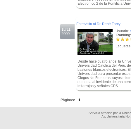
Electrónico 2 de la Pontifícia Uni
.
.
Entrevista al Dr. René Farcy
18/11
Usuario:
2009
Ranking:
Etiquetas
Desde hace cuatro años, la Univers
Universidad Católica del Perú, de
bastones blancos electrónicos. El 
Universidad para presentar estos
Ciegos sin Fronteras, cuyos miem
que dota al invidente de una perc
infrarrojos y señales GPS.
.
Páginas:
1
Servicio ofrecido por la Dire
Av. Universitaria No