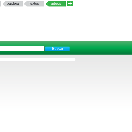
paideia
textos
videos