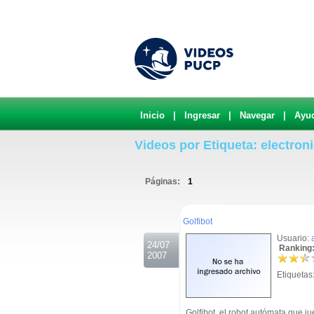
Inicio
|
Ingresar
|
Navegar
|
Ayu
Videos por Etiqueta: electron
Páginas:
1
.
Golfibot
Usuario:
24/07
Ranking:
2007
Etiquetas
Golfibot, el robot autómata que ju