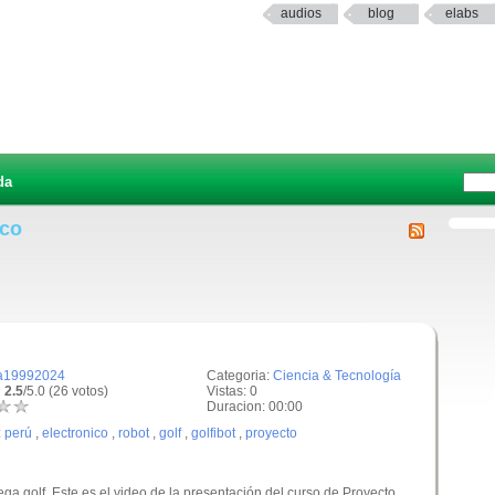
audios
blog
elabs
da
ico
a19992024
Categoria:
Ciencia & Tecnología
 2.5
/5.0 (26 votos)
Vistas: 0
Duracion: 00:00
:
perú
,
electronico
,
robot
,
golf
,
golfibot
,
proyecto
ega golf. Este es el video de la presentación del curso de Proyecto