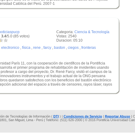
versidad Católica del Perú. 2007-1
noticiaspucp
Categoria:
Ciencia & Tecnología
 3.4
/5.0 (85 votos)
Vistas: 2540
Duracion: 05:10
:
electronico
,
física
,
rene
,
farcy
,
baston
,
ciegos
,
fronteras
idad París 11, con la cooperación de científicos de la Pontificia
sarrolla el primer programa de rehabilitación de invidentes usando
profesor a cargo del proyecto, Dr. René Farcy, visitó el campus de la
 innovadores instrumentos y el trabajo actual de la ONG peruana
bros quedaron satisfechos con los beneficios del bastón electrónico
epción adicional del espacio a través de censores, rayos láser, rayos
cción de Tecnologías de Información (
DTI
) |
Condiciones de Servicio
|
Reportar Abuso
| C
 1801, San Miguel, Lima - Perú | Teléfono: (511) 626-2000 | © 2016 Pontificia Universidad Cat