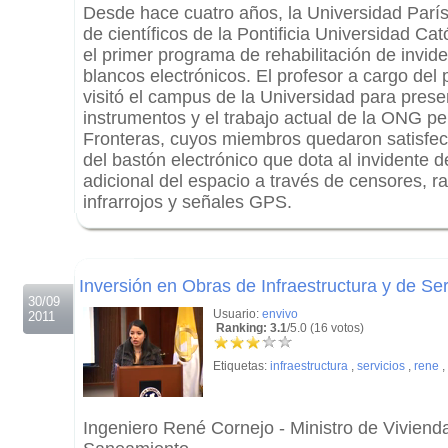
Desde hace cuatro años, la Universidad París
de científicos de la Pontificia Universidad Cat
el primer programa de rehabilitación de invi
blancos electrónicos. El profesor a cargo del 
visitó el campus de la Universidad para pres
instrumentos y el trabajo actual de la ONG p
Fronteras, cuyos miembros quedaron satisfec
del bastón electrónico que dota al invidente 
adicional del espacio a través de censores, ra
infrarrojos y señales GPS.
.
.
Inversión en Obras de Infraestructura y de Se
30/09
Usuario:
envivo
2011
Ranking: 3.1
/5.0 (16 votos)
Etiquetas:
infraestructura
,
servicios
,
rene
,
Ingeniero René Cornejo - Ministro de Viviend