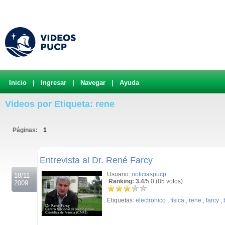
Inicio
|
Ingresar
|
Navegar
|
Ayuda
Videos por Etiqueta: rene
Páginas:
1
.
Entrevista al Dr. René Farcy
Usuario:
noticiaspucp
18/11
Ranking: 3.4
/5.0 (85 votos)
2009
Etiquetas:
electronico
,
física
,
rene
,
farcy
,