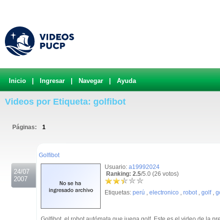
Inicio
|
Ingresar
|
Navegar
|
Ayuda
Videos por Etiqueta: golfibot
Páginas:
1
.
Golfibot
Usuario:
a19992024
24/07
Ranking: 2.5
/5.0 (26 votos)
2007
Etiquetas:
perú
,
electronico
,
robot
,
golf
,
g
Golfibot, el robot autómata que juega golf. Este es el video de la p