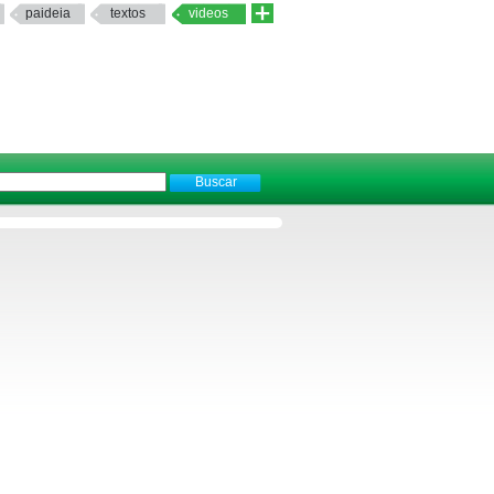
paideia
textos
videos