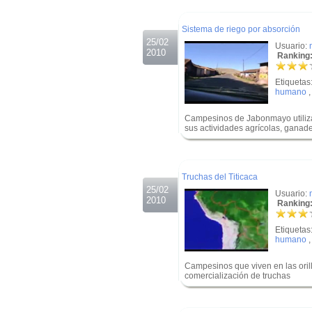
.
Sistema de riego por absorción
25/02
Usuario:
2010
Ranking:
Etiquetas
humano
Campesinos de Jabonmayo utilizan
sus actividades agrícolas, ganad
.
.
Truchas del Titicaca
25/02
Usuario:
2010
Ranking:
Etiquetas
humano
Campesinos que viven en las orilla
comercialización de truchas
.
.