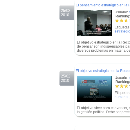
El pensamiento estratégico en la
25/02
Usuario:
2010
Ranking:
Etiquetas
estrategi
El objetivo estratégico en la Rec
de pensar son indispensables par
diversos problemas en materia de 
.
.
El objetivo estratégico en la Rec
25/02
Usuario:
2010
Ranking:
Etiquetas
humano
El objetivo sirve para convencer, m
la gestión política. Debe ser prec
.
.