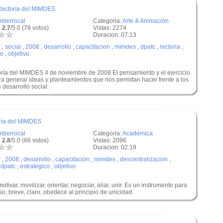
 Rectoría del MIMDES
mberrocal
Categoria:
Arte & Animación
 2.7
/5.0 (78 votos)
Vistas: 2274
Duracion: 07:13
:
,
social
,
2008
,
desarrollo
,
capacitacion
,
mimdes
,
dpatc
,
rectoria
,
co
,
objetivo
toría del MIMDES 4 de noviembre de 2008 El pensamiento y el ejercicio
a generar ideas y planteamientos que nos permitan hacer frente a los
desarrollo social.
toría del MIMDES
mberrocal
Categoria:
Académica
 2.8
/5.0 (66 votos)
Vistas: 2096
Duracion: 02:19
:
,
2008
,
desarrollo
,
capacitacion
,
mimdes
,
descentralizacion
,
,
dpatc
,
estrategico
,
objetivo
otivar, movilizar, orientar, negociar, aliar, unir. Es un instrumento para
iso, breve, claro, obedece al principio de unicidad.