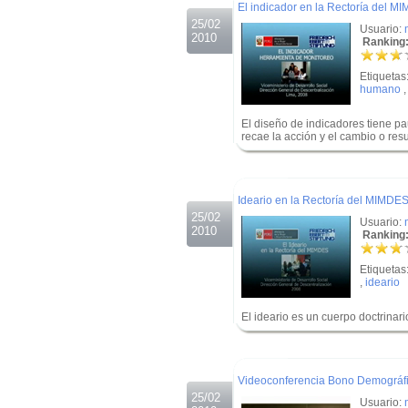
El indicador en la Rectoría del M
25/02
Usuario:
2010
Ranking:
Etiquetas
humano
El diseño de indicadores tiene pa
recae la acción y el cambio o re
.
.
Ideario en la Rectoría del MIMDE
25/02
Usuario:
2010
Ranking:
Etiquetas
,
ideario
El ideario es un cuerpo doctrinari
.
.
Videoconferencia Bono Demográf
25/02
Usuario: