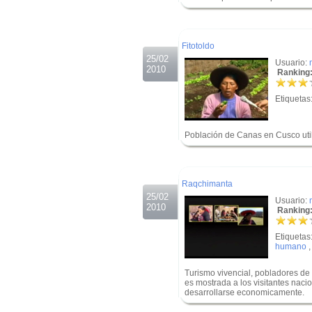
.
.
Fitotoldo
25/02
Usuario:
2010
Ranking:
Etiquetas
Población de Canas en Cusco utili
.
.
Raqchimanta
25/02
Usuario:
2010
Ranking:
Etiquetas
humano
Turismo vivencial, pobladores d
es mostrada a los visitantes naci
desarrollarse economicamente.
.