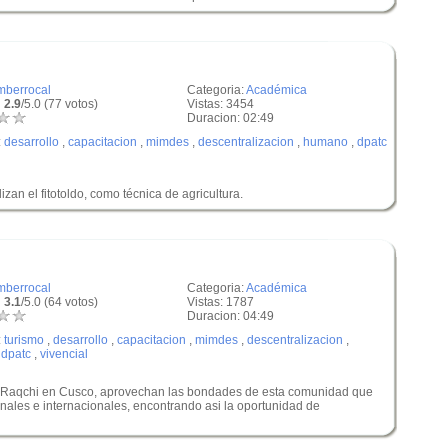
mberrocal
Categoria:
Académica
 2.9
/5.0 (77 votos)
Vistas: 3454
Duracion: 02:49
:
desarrollo
,
capacitacion
,
mimdes
,
descentralizacion
,
humano
,
dpatc
zan el fitotoldo, como técnica de agricultura.
mberrocal
Categoria:
Académica
 3.1
/5.0 (64 votos)
Vistas: 1787
Duracion: 04:49
:
turismo
,
desarrollo
,
capacitacion
,
mimdes
,
descentralizacion
,
,
dpatc
,
vivencial
e Raqchi en Cusco, aprovechan las bondades de esta comunidad que
onales e internacionales, encontrando asi la oportunidad de