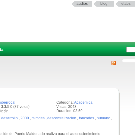
audios
blog
elabs
da
mberrocal
Categoria:
Académica
 3.3
/5.0 (87 votos)
Vistas: 3043
Duracion: 03:59
:
desarrollo
,
2009
,
mimdes
,
descentralizacion
,
foncodes
,
humano
,
lación de Puerto Maldonado realiza para el autosostenimiento