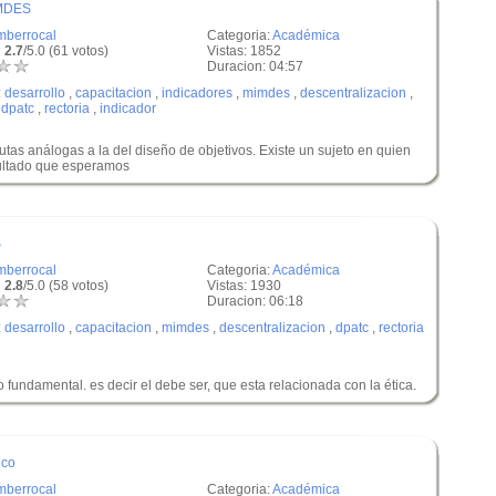
IMDES
mberrocal
Categoria:
Académica
 2.7
/5.0 (61 votos)
Vistas: 1852
Duracion: 04:57
:
desarrollo
,
capacitacion
,
indicadores
,
mimdes
,
descentralizacion
,
,
dpatc
,
rectoria
,
indicador
utas análogas a la del diseño de objetivos. Existe un sujeto en quien
sultado que esperamos
S
mberrocal
Categoria:
Académica
 2.8
/5.0 (58 votos)
Vistas: 1930
Duracion: 06:18
:
desarrollo
,
capacitacion
,
mimdes
,
descentralizacion
,
dpatc
,
rectoria
o fundamental. es decir el debe ser, que esta relacionada con la ética.
ico
mberrocal
Categoria:
Académica