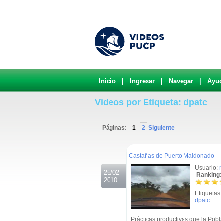
Inicio
|
Ingresar
|
Navegar
|
Ayu
Videos por Etiqueta: dpatc
Páginas:
1
2
Siguiente
.
Castañas de Puerto Maldonado
Usuario:
25/02
Ranking:
2010
Etiquetas
dpatc
Prácticas productivas que la Pob