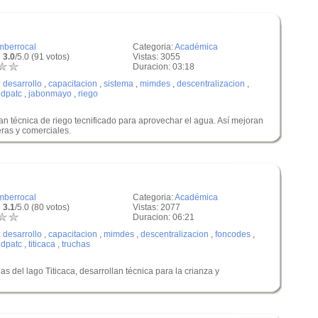
mberrocal
Categoria:
Académica
 3.0
/5.0 (91 votos)
Vistas: 3055
Duracion: 03:18
:
desarrollo
,
capacitacion
,
sistema
,
mimdes
,
descentralizacion
,
,
dpatc
,
jabonmayo
,
riego
 técnica de riego tecnificado para aprovechar el agua. Así mejoran
eras y comerciales.
mberrocal
Categoria:
Académica
 3.1
/5.0 (80 votos)
Vistas: 2077
Duracion: 06:21
:
desarrollo
,
capacitacion
,
mimdes
,
descentralizacion
,
foncodes
,
,
dpatc
,
titicaca
,
truchas
s del lago Titicaca, desarrollan técnica para la crianza y