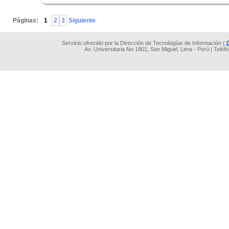
.
Páginas:
1
2
3
Siguiente
Servicio ofrecido por la Dirección de Tecnologías de Información (
Av. Universitaria No 1801, San Miguel, Lima - Perú | Teléf