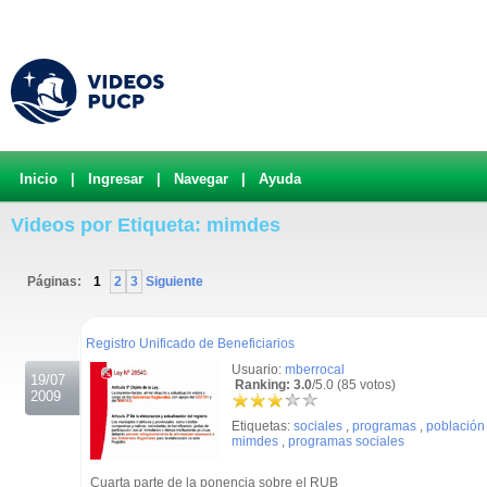
Inicio
|
Ingresar
|
Navegar
|
Ayuda
Videos por Etiqueta: mimdes
Páginas:
1
2
3
Siguiente
.
Registro Unificado de Beneficiarios
Usuario:
mberrocal
19/07
Ranking: 3.0
/5.0 (85 votos)
2009
Etiquetas:
sociales
,
programas
,
población
mimdes
,
programas sociales
Cuarta parte de la ponencia sobre el RUB