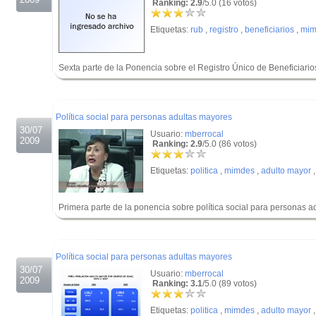
Ranking: 2.9
/5.0 (16 votos)
Etiquetas:
rub
,
registro
,
beneficiarios
,
mim
Sexta parte de la Ponencia sobre el Registro Único de Beneficiario
.
.
Política social para personas adultas mayores
30/07
Usuario:
mberrocal
2009
Ranking: 2.9
/5.0 (86 votos)
Etiquetas:
politica
,
mimdes
,
adulto mayor
Primera parte de la ponencia sobre política social para personas ad
.
.
Política social para personas adultas mayores
30/07
Usuario:
mberrocal
2009
Ranking: 3.1
/5.0 (89 votos)
Etiquetas:
politica
,
mimdes
,
adulto mayor