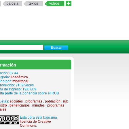
paideia
textos
videos
ormación
ación: 07:44
egoría:
Académica
ido por:
mberrocal
roducido: 2109 veces
a de Ingreso: 19/07/09
ta parte de la ponencia sobre el RUB
uetas:
sociales
,
programas
,
población
,
rub
istro
,
beneficiarios
,
mimdes
,
programas
ales
Esta obra está bajo una
licencia de Creative
Commons
.