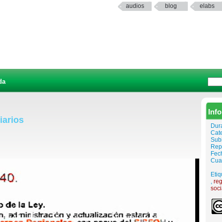
audios
blog
elabs
da
Inf
iarios
Dur
Cat
Sub
Rep
Fech
Cuar
Etiq
,
reg
soci