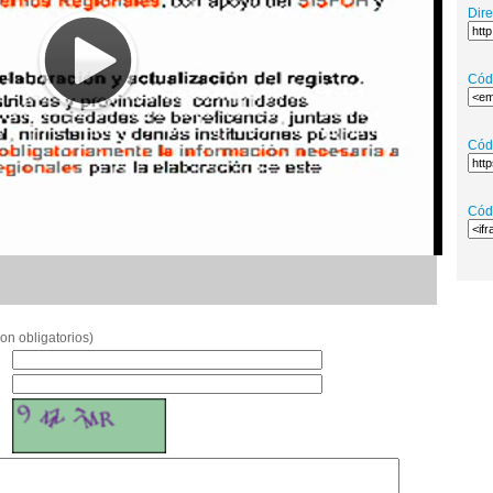
Dir
Cód
Cód
Cód
on obligatorios)