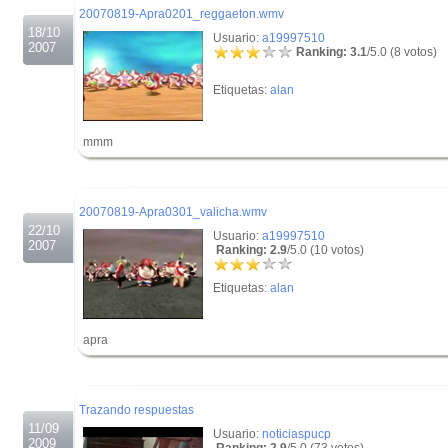
20070819-Apra0201_reggaeton.wmv
18/10
Usuario:
a19997510
2007
Ranking: 3.1
/5.0 (8 votos)
Etiquetas:
alan
mmm
.
.
20070819-Apra0301_valicha.wmv
22/10
Usuario:
a19997510
2007
Ranking: 2.9
/5.0 (10 votos)
Etiquetas:
alan
apra
.
.
Trazando respuestas
11/09
Usuario:
noticiaspucp
2009