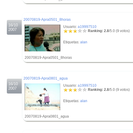
.
.
20070819-Apra0501_8horas
16/10
Usuario:
a19997510
2007
Ranking: 2.8
/5.0 (9 votos)
Etiquetas:
alan
20070819-Apra0501_8horas
.
.
20070819-Apra0801_agua
16/10
Usuario:
a19997510
2007
Ranking: 2.8
/5.0 (9 votos)
Etiquetas:
alan
20070819-Apra0801_agua
.
.