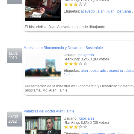
Ranking: 2.9
/5.0 (73 votos)
Etiquetas:
acevedo
,
alan
,
juan
,
peruana
,
El historietista Juan Acevedo responde dibujando.
.
.
Maestria en Biocomercio y Desarrollo Sostenible
11/01
Usuario:
posgrado
2010
Ranking: 3.2
/5.0 (83 votos)
Etiquetas:
alan
,
posgrado
,
maestría
,
desar
fairlie
Presentacion de la maestria en Biocomercio y Desarrollo Sostenible
programa, Mg. Alan Fairlie.
.
.
Palabras del doctor Alan Fairlie
03/02
Usuario:
fcsociales
2012
Ranking: 3.3
/5.0 (30 votos)