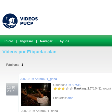
Inicio
|
Ingresar
|
Navegar
|
Ayuda
Videos por Etiqueta: alan
Páginas:
1
.
20070819-Apra0401_gana
Usuario:
a19997510
16/10
Ranking: 2.7
/5.0 (11 votos)
2007
Etiquetas:
alan
20070819-Apra0401_gana