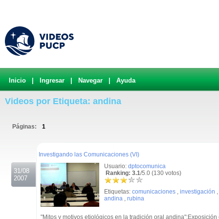
Inicio
|
Ingresar
|
Navegar
|
Ayuda
Videos por Etiqueta: andina
Páginas:
1
.
Investigando las Comunicaciones (VI)
Usuario:
dptocomunica
31/08
Ranking: 3.1
/5.0 (130 votos)
2007
Etiquetas:
comunicaciones
,
investigación
andina
,
rubina
"Mitos y motivos etiológicos en la tradición oral andina":Exposició