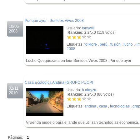
.
.
Por qué ayer - Sonidos Vivos 2008
10/06
Usuario:
tonywill
2008
Ranking: 2.8
/5.0 (119 votos)
Etiquetas:
folklore
,
perú
,
fusión
,
lucho
,
li
2008
Lucho Quequezana en tour Sonidos Vivos 2008. Por qué ayer
.
.
Casa Ecológica Andina (GRUPO PUCP)
02/11
Usuario:
b.alayza
2010
Ranking: 2.9
/5.0 (80 votos)
Etiquetas:
andina
,
casa
,
tecnologias
,
gru
Vivienda modelo para el ande que utilizan tecnologías económica, 
.
Páginas:
1