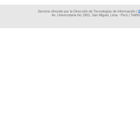
Servicio ofrecido por la Dirección de Tecnologías de Información (
Av. Universitaria No 1801, San Miguel, Lima - Perú | Teléf