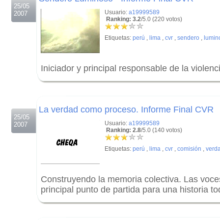
25/05
Usuario:
a19999589
2007
Ranking: 3.2
/5.0 (220 votos)
Etiquetas:
perú
,
lima
,
cvr
,
sendero
,
lumin
Iniciador y principal responsable de la violenc
.
.
La verdad como proceso. Informe Final CVR
25/05
Usuario:
a19999589
2007
Ranking: 2.8
/5.0 (140 votos)
Etiquetas:
perú
,
lima
,
cvr
,
comisión
,
verd
Construyendo la memoria colectiva. Las voce
principal punto de partida para una historia to
.
.