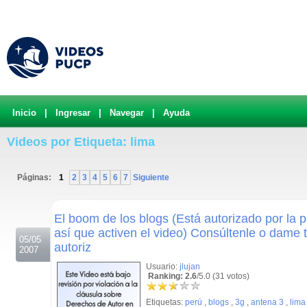
Inicio
|
Ingresar
|
Navegar
|
Ayuda
Videos por Etiqueta: lima
Páginas:
1
2
3
4
5
6
7
Siguiente
.
El boom de los blogs (Está autorizado por la 
así que activen el video) Consúltenle o dame 
05/05
autoriz
2007
Usuario:
jlujan
Ranking: 2.6
/5.0 (31 votos)
Etiquetas:
perú
,
blogs
,
3g
,
antena 3
,
lima