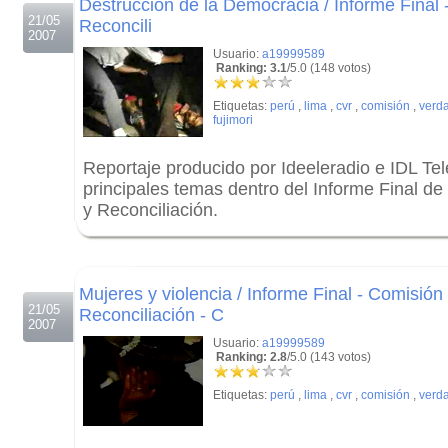
Destrucción de la Democracia / Informe Final 
21/05
Reconcili
2007
Usuario:
a19999589
Ranking: 3.1
/5.0 (148 votos)
Etiquetas:
perú
,
lima
,
cvr
,
comisión
,
verd
fujimori
Reportaje producido por Ideeleradio e IDL Tel
principales temas dentro del Informe Final de
y Reconciliación.
.
.
Mujeres y violencia / Informe Final - Comisión
21/05
Reconciliación - C
2007
Usuario:
a19999589
Ranking: 2.8
/5.0 (143 votos)
Etiquetas:
perú
,
lima
,
cvr
,
comisión
,
verd