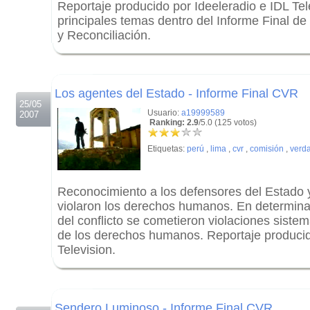
Reportaje producido por Ideeleradio e IDL Tel
principales temas dentro del Informe Final de
y Reconciliación.
.
.
Los agentes del Estado - Informe Final CVR
25/05
Usuario:
a19999589
2007
Ranking: 2.9
/5.0 (125 votos)
Etiquetas:
perú
,
lima
,
cvr
,
comisión
,
verd
Reconocimiento a los defensores del Estado 
violaron los derechos humanos. En determina
del conflicto se cometieron violaciones siste
de los derechos humanos. Reportaje producid
Television.
.
.
Sendero Luminoso - Informe Final CVR