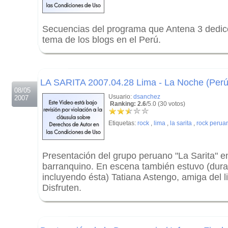
Secuencias del programa que Antena 3 dedicó 
tema de los blogs en el Perú.
.
.
LA SARITA 2007.04.28 Lima - La Noche (Perú
08/05
Usuario:
dsanchez
2007
Ranking: 2.6
/5.0 (30 votos)
Etiquetas:
rock
,
lima
,
la sarita
,
rock perua
Presentación del grupo peruano "La Sarita" en
barranquino. En escena también estuvo (dura
incluyendo ésta) Tatiana Astengo, amiga del l
Disfruten.
.
.