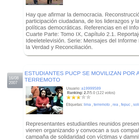
Hay que afirmar la democracia. Reconstrucción
participación ciudadana, de los liderazgos y 
políticas democráticas. Referencias en el Inf
Cuarte Parte: Tomo IX, Capítulo 2.1. Reporta
Ideeletelevisión. Serie: Mensajes del Informe
la Verdad y Reconciliación.
.
.
ESTUDIANTES PUCP SE MOVILIZAN POR 
16/08
TERREMOTO
2007
Usuario:
a19999589
Ranking: 2.7
/5.0 (122 votos)
Etiquetas:
lima
,
terremoto
,
rea
,
fepuc
,
sol
Representantes estudiantiles reunidos presen
vienen organizando y convocan a sus compañe
campaña de solidaridad con víctimas y damnif