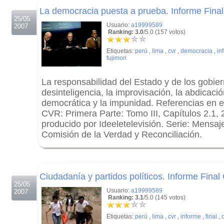
La democracia puesta a prueba. Informe Fina
25/05
Usuario:
a19999589
2007
Ranking: 3.0
/5.0 (157 votos)
Etiquetas:
perú
,
lima
,
cvr
,
democracia
,
in
fujimori
La responsabilidad del Estado y de los gobie
desinteligencia, la improvisación, la abdicació
democrática y la impunidad. Referencias en el
CVR: Primera Parte: Tomo III, Capítulos 2.1, 
producido por Ideeletelevisión. Serie: Mensaje
Comisión de la Verdad y Reconciliación.
.
.
Ciudadanía y partidos políticos. Informe Fina
25/05
Usuario:
a19999589
2007
Ranking: 3.1
/5.0 (145 votos)
Etiquetas:
perú
,
lima
,
cvr
,
informe
,
final
,