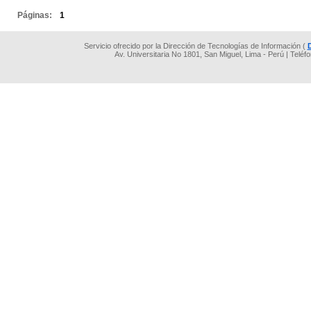
Páginas:
1
Servicio ofrecido por la Dirección de Tecnologías de Información (
Av. Universitaria No 1801, San Miguel, Lima - Perú | Teléf