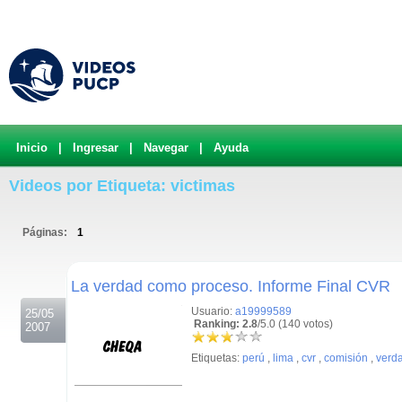
Inicio
|
Ingresar
|
Navegar
|
Ayuda
Videos por Etiqueta: victimas
Páginas:
1
.
La verdad como proceso. Informe Final CVR
Usuario:
a19999589
25/05
Ranking: 2.8
/5.0 (140 votos)
2007
Etiquetas:
perú
,
lima
,
cvr
,
comisión
,
verd