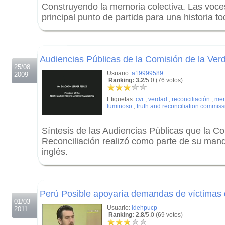
Construyendo la memoria colectiva. Las voce
principal punto de partida para una historia to
.
.
Audiencias Públicas de la Comisión de la Ver
25/08
Usuario:
a19999589
2009
Ranking: 3.2
/5.0 (76 votos)
Etiquetas:
cvr
,
verdad
,
reconciliación
,
mem
luminoso
,
truth and reconciliation commiss
Síntesis de las Audiencias Públicas que la C
Reconciliación realizó como parte de su mand
inglés.
.
.
Perú Posible apoyaría demandas de víctimas d
01/03
Usuario:
idehpucp
2011
Ranking: 2.8
/5.0 (69 votos)