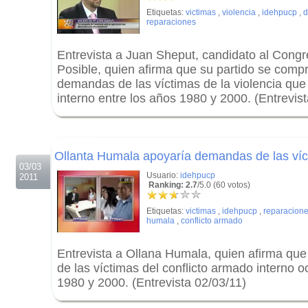
Etiquetas:
victimas
,
violencia
,
idehpucp
,
d
reparaciones
Entrevista a Juan Sheput, candidato al Congr
Posible, quien afirma que su partido se comp
demandas de las víctimas de la violencia que 
interno entre los años 1980 y 2000. (Entrevis
.
.
Ollanta Humala apoyaría demandas de las víct
03/03
Usuario:
idehpucp
2011
Ranking: 2.7
/5.0 (60 votos)
Etiquetas:
victimas
,
idehpucp
,
reparacion
humala
,
conflicto armado
Entrevista a Ollana Humala, quien afirma qu
de las víctimas del conflicto armado interno o
1980 y 2000. (Entrevista 02/03/11)
.