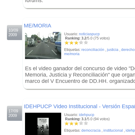
forums.
.
.
ME/MORIA
10/09
Usuario:
noticiaspucp
2009
Ranking: 3.2
/5.0 (75 votos)
Etiquetas:
reconciliación
,
justicia
,
derecho
me/moria
Es el video ganador del concurso de video 
Memoria, Justicia y Reconciliación" que orga
marco del V Encuentro de DD.HH. organiza
.
.
IDEHPUCP Video Institucional - Versión Espa
17/09
Usuario:
idehpucp
2009
Ranking: 3.1
/5.0 (94 votos)
Etiquetas:
democracia
,
institucional
,
ideh