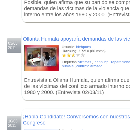
Posible, quien afirma que su partido se comp
demandas de las víctimas de la violencia que 
interno entre los años 1980 y 2000. (Entrevis
.
.
Ollanta Humala apoyaría demandas de las víct
03/03
Usuario:
idehpucp
2011
Ranking: 2.7
/5.0 (60 votos)
Etiquetas:
victimas
,
idehpucp
,
reparacion
humala
,
conflicto armado
Entrevista a Ollana Humala, quien afirma qu
de las víctimas del conflicto armado interno o
1980 y 2000. (Entrevista 02/03/11)
.
.
¡Habla Candidato! Conversemos con nuestros 
16/03
Congreso
2011