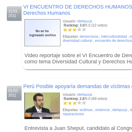
VI ENCUENTRO DE DERECHOS HUMANOS - Di
31/01
Derechos Humanos
2011
Usuario:
idehpucp
Ranking: 3.0
/5.0 (22 votos)
Etiquetas:
democracia
,
interculturalidad
,
i
diversidad cultural
,
encuentro de derecho
Video reportaje sobre el VI Encuentro de D
como tema Diversidad Cultural y Derechos 
.
.
Perú Posible apoyaría demandas de víctimas d
01/03
Usuario:
idehpucp
2011
Ranking: 2.8
/5.0 (69 votos)
Etiquetas:
victimas
,
violencia
,
idehpucp
,
d
reparaciones
Entrevista a Juan Sheput, candidato al Congr