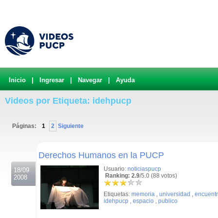
Inicio
|
Ingresar
|
Navegar
|
Ayuda
Videos por Etiqueta: idehpucp
Páginas:
1
2
Siguiente
.
Derechos Humanos en la PUCP
Usuario:
noticiaspucp
18/09
Ranking: 2.9
/5.0 (88 votos)
2008
Etiquetas:
memoria
,
universidad
,
encuent
idehpucp
,
espacio
,
publico