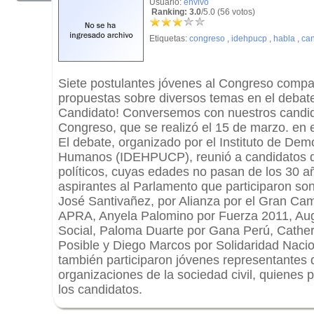
Usuario:
envivo
Ranking: 3.0
/5.0 (56 votos)
Etiquetas:
congreso
,
idehpucp
,
habla
,
can
Siete postulantes jóvenes al Congreso compar
propuestas sobre diversos temas en el debate
Candidato! Conversemos con nuestros candid
Congreso, que se realizó el 15 de marzo. en e
El debate, organizado por el Instituto de De
Humanos (IDEHPUCP), reunió a candidatos de 
políticos, cuyas edades no pasan de los 30 a
aspirantes al Parlamento que participaron son
José Santivañez, por Alianza por el Gran Cam
APRA, Anyela Palomino por Fuerza 2011, Au
Social, Paloma Duarte por Gana Perú, Cathe
Posible y Diego Marcos por Solidaridad Nacio
también participaron jóvenes representantes 
organizaciones de la sociedad civil, quienes 
los candidatos.
.