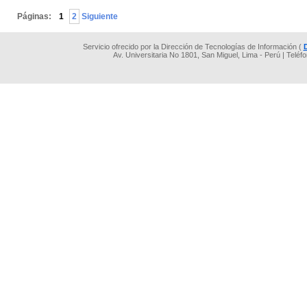
Páginas:
1
2
Siguiente
Servicio ofrecido por la Dirección de Tecnologías de Información (
Av. Universitaria No 1801, San Miguel, Lima - Perú | Teléf