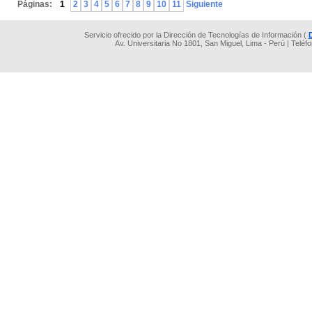
Páginas:
1
2
3
4
5
6
7
8
9
10
11
Siguiente
Servicio ofrecido por la Dirección de Tecnologías de Información (
Av. Universitaria No 1801, San Miguel, Lima - Perú | Teléf