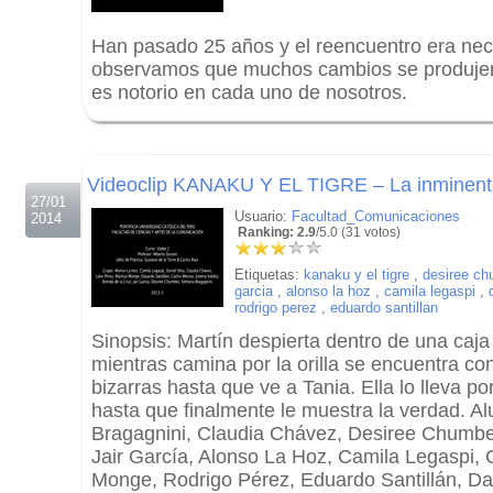
Han pasado 25 años y el reencuentro era nec
observamos que muchos cambios se produjero
es notorio en cada uno de nosotros.
.
.
Videoclip KANAKU Y EL TIGRE – La inminent
27/01
Usuario:
Facultad_Comunicaciones
2014
Ranking: 2.9
/5.0 (31 votos)
Etiquetas:
kanaku y el tigre
,
desiree c
garcia
,
alonso la hoz
,
camila legaspi
,
rodrigo perez
,
eduardo santillan
Sinopsis: Martín despierta dentro de una caja
mientras camina por la orilla se encuentra co
bizarras hasta que ve a Tania. Ella lo lleva po
hasta que finalmente le muestra la verdad. A
Bragagnini, Claudia Chávez, Desiree Chumbe
Jair García, Alonso La Hoz, Camila Legaspi, 
Monge, Rodrigo Pérez, Eduardo Santillán, Da