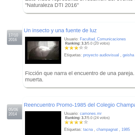
"Naturaleza DTI 2016"
.
.
Un insecto y una fuente de luz
17/10
Usuario:
Facultad_Comunicaciones
2016
Ranking: 3.3
/5.0 (20 votos)
Etiquetas:
proyecto audiovisual
,
geisha
Ficción que narra el encuentro de una pareja.
muerta.
.
.
Reencuentro Promo-1985 del Colegio Champ
05/06
Usuario:
camones.mr
2014
Ranking: 3.7
/5.0 (24 votos)
Etiquetas:
tacna
,
champagnat
,
1985