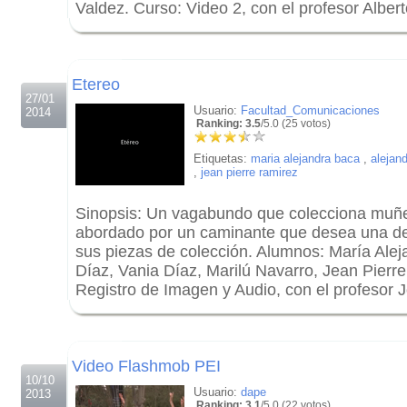
Valdez. Curso: Video 2, con el profesor Alber
.
.
Etereo
27/01
Usuario:
Facultad_Comunicaciones
2014
Ranking: 3.5
/5.0 (25 votos)
Etiquetas:
maria alejandra baca
,
alejand
,
jean pierre ramirez
Sinopsis: Un vagabundo que colecciona muñ
abordado por un caminante que desea una de 
sus piezas de colección. Alumnos: María Alej
Díaz, Vania Díaz, Marilú Navarro, Jean Pierr
Registro de Imagen y Audio, con el profesor 
.
.
Video Flashmob PEI
10/10
Usuario:
dape
2013
Ranking: 3.1
/5.0 (22 votos)