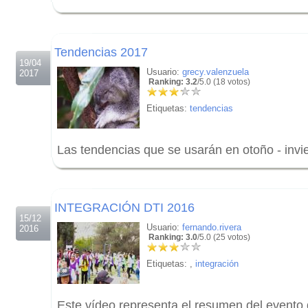
.
.
Tendencias 2017
19/04
Usuario:
grecy.valenzuela
2017
Ranking: 3.2
/5.0 (18 votos)
Etiquetas:
tendencias
Las tendencias que se usarán en otoño - invi
.
.
INTEGRACIÓN DTI 2016
15/12
Usuario:
fernando.rivera
2016
Ranking: 3.0
/5.0 (25 votos)
Etiquetas:
,
integración
Este vídeo representa el resumen del evento 