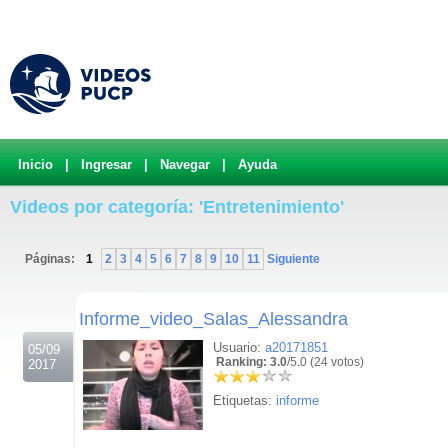
Inicio
|
Ingresar
|
Navegar
|
Ayuda
Videos por categoría: 'Entretenimiento'
Páginas:
1
2
3
4
5
6
7
8
9
10
11
Siguiente
.
Informe_video_Salas_Alessandra
Usuario:
a20171851
05/09
Ranking: 3.0
/5.0 (24 votos)
2017
Etiquetas:
informe