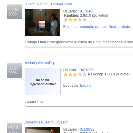
Lavado Marilin - Trabajo Final
29/04
Usuario:
F0170485
2008
Ranking: 2.8
/5.0 (20 votos)
Etiquetas:
comunicaciones
,
final
,
trabajo
,
Trabajo Final correspondiente al curso de Comunicaciones Efectiv
.
.
HectorQuintanaEsp
30/04
Usuario:
19870379
2008
Ranking: 3.1
/5.0 (9 votos)
Etiquetas:
trabajo
trabajo final
.
.
Cuidemos Nuestro Corazón
06/10
Usuario:
F0159882
2008