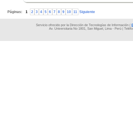
.
Páginas:
1
2
3
4
5
6
7
8
9
10
11
Siguiente
Servicio ofrecido por la Dirección de Tecnologías de Información (
Av. Universitaria No 1801, San Miguel, Lima - Perú | Teléf