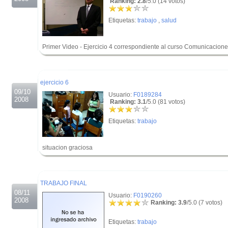
Ranking: 2.8
/5.0 (14 votos)
Etiquetas:
trabajo
,
salud
Primer Video - Ejercicio 4 correspondiente al curso Comunicaciones 
.
.
ejercicio 6
09/10
Usuario:
F0189284
2008
Ranking: 3.1
/5.0 (81 votos)
Etiquetas:
trabajo
situacion graciosa
.
.
TRABAJO FINAL
08/11
Usuario:
F0190260
2008
Ranking: 3.9
/5.0 (7 votos)
Etiquetas:
trabajo