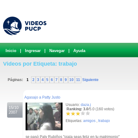
Inicio
|
Ingresar
|
Navegar
|
Ayuda
Videos por Etiqueta: trabajo
Páginas:
1
2
3
4
5
6
7
8
9
10
11
Siguiente
.
Agasajo a Patty Justo
Usuario:
daza.j
15/10
Ranking: 3.0
/5.0 (160 votos)
2007
Etiquetas:
amigos
,
trabajo
se pasó Paty Rubiños "ojala seas feliz en tu matrimonio"