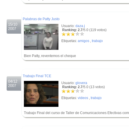
.
.
Palabras de Patty Justo
15/10
Usuario:
daza.j
2007
Ranking: 2.7
/5.0 (119 votos)
Etiquetas:
amigos
,
trabajo
Bien Patty, reventemos el cheque
.
.
Trabajo Final TCE
04/12
Usuario:
glovera
2007
Ranking: 2.7
/5.0 (13 votos)
Etiquetas:
videos
,
trabajo
Trabajo Final del curso de Taller de Comunicaciones Efectivas com
.
.