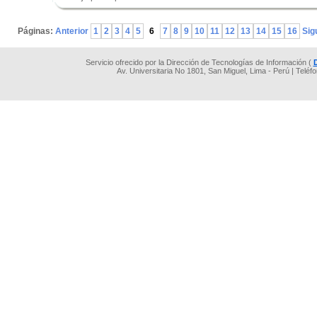
.
Páginas:
Anterior
1
2
3
4
5
6
7
8
9
10
11
12
13
14
15
16
Sig
Servicio ofrecido por la Dirección de Tecnologías de Información (
Av. Universitaria No 1801, San Miguel, Lima - Perú | Teléf