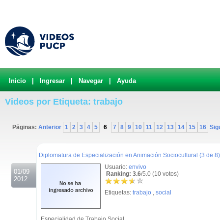
Inicio
|
Ingresar
|
Navegar
|
Ayuda
Videos por Etiqueta: trabajo
Páginas:
Anterior
1
2
3
4
5
6
7
8
9
10
11
12
13
14
15
16
Sig
.
Diplomatura de Especialización en Animación Sociocultural (3 de 8)
Usuario:
envivo
01/09
Ranking: 3.6
/5.0 (10 votos)
2012
Etiquetas:
trabajo
,
social
Especialidad de Trabajo Social