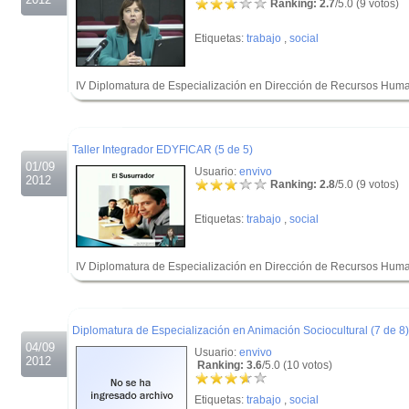
Ranking: 2.7
/5.0 (9 votos)
Etiquetas:
trabajo
,
social
IV Diplomatura de Especialización en Dirección de Recursos Hum
.
.
Taller Integrador EDYFICAR (5 de 5)
01/09
Usuario:
envivo
2012
Ranking: 2.8
/5.0 (9 votos)
Etiquetas:
trabajo
,
social
IV Diplomatura de Especialización en Dirección de Recursos Hum
.
.
Diplomatura de Especialización en Animación Sociocultural (7 de 8)
04/09
Usuario:
envivo
2012
Ranking: 3.6
/5.0 (10 votos)
Etiquetas:
trabajo
,
social