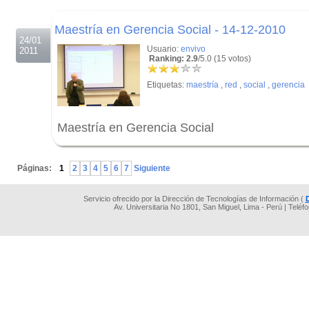
.
Maestría en Gerencia Social - 14-12-2010
24/01
Usuario:
envivo
2011
Ranking: 2.9
/5.0 (15 votos)
Etiquetas:
maestría
,
red
,
social
,
gerencia
Maestría en Gerencia Social
.
Páginas:
1
2
3
4
5
6
7
Siguiente
Servicio ofrecido por la Dirección de Tecnologías de Información (
Av. Universitaria No 1801, San Miguel, Lima - Perú | Teléf