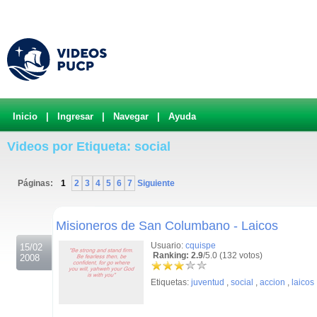
Inicio
|
Ingresar
|
Navegar
|
Ayuda
Videos por Etiqueta: social
Páginas:
1
2
3
4
5
6
7
Siguiente
.
Misioneros de San Columbano - Laicos
Usuario:
cquispe
15/02
Ranking: 2.9
/5.0 (132 votos)
2008
Etiquetas:
juventud
,
social
,
accion
,
laicos