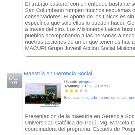
El trabajo pastoral con un enfoque bastante s
San Columbano rompen muchos esquemas cle
conservadores. El aporte de los Laicos es si
específica que sólo ellos lo pueden hacer. G
a través del otro. Los Misioneros Laicos busc
pueblos acompañando a las personas a encon
nuetras acciones de amor que tenemos haci
MACURI Grupo Juvenil Acción Social Misione
.
.
Maestría en Gerencia Social
16/11
Usuario:
posgrado
2009
Ranking: 3.1
/5.0 (90 votos)
Etiquetas:
posgrado
,
maestría
,
social
,
ger
Presentación de la maestría en Gerencia Socia
Universidad Católica del Perú. Mg. Marcela
coordinadora del programa. Escuela de Posg