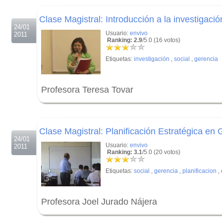
.
Clase Magistral: Introducción a la investigaci
24/01
Usuario:
envivo
2011
Ranking: 2.9
/5.0 (16 votos)
Etiquetas:
investigación
,
social
,
gerencia
Profesora Teresa Tovar
.
.
Clase Magistral: Planificación Estratégica en 
24/01
Usuario:
envivo
2011
Ranking: 3.1
/5.0 (20 votos)
Etiquetas:
social
,
gerencia
,
planificacion
,
Profesora Joel Jurado Nájera
.