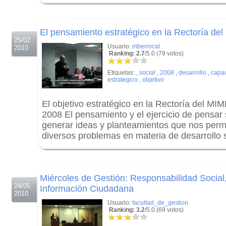
.
.
El pensamiento estratégico en la Rectoría d
25/02
Usuario:
mberrocal
2010
Ranking: 2.7
/5.0 (79 votos)
Etiquetas:
,
social
,
2008
,
desarrollo
,
capac
estrategico
,
objetivo
El objetivo estratégico en la Rectoría del M
2008 El pensamiento y el ejercicio de pensar
generar ideas y planteamientos que nos permi
diversos problemas en materia de desarrollo s
.
.
Miércoles de Gestión: Responsabilidad Social
24/05
Información Ciudadana
2010
Usuario:
facultad_de_gestion
Ranking: 3.2
/5.0 (69 votos)