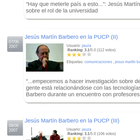
"Hay que meterle país a esto...": Jesús Martí
sobre el rol de la universidad
.
.
Jesús Martín Barbero en la PUCP (II)
07/06
Usuario:
jauza
2007
Ranking: 3.1
/5.0 (112 votos)
Etiquetas:
comunicaciones
,
jesus martín b
"...empecemos a hacer investigación sobre d
gente está relacionándose con las tecnologías
Barbero durante un encuentro con profesore
.
.
Jesús Martín Barbero en la PUCP (III)
09/06
Usuario:
jauza
2007
Ranking: 3.1
/5.0 (106 votos)