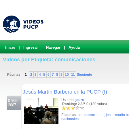
Inicio
|
Ingresar
|
Navegar
|
Ayuda
Videos por Etiqueta: comunicaciones
Páginas:
1
2
3
4
5
6
7
8
9
10
11
Siguiente
.
Jesús Martín Barbero en la PUCP (I)
Usuario:
jauza
07/06
Ranking: 2.8
/5.0 (130 votos)
2007
Etiquetas:
comunicaciones
,
jesus martín b
nacionales