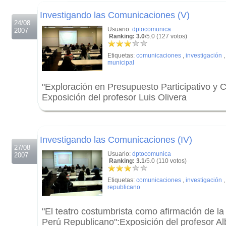
.
Investigando las Comunicaciones (V)
24/08
Usuario:
dptocomunica
2007
Ranking: 3.0
/5.0 (127 votos)
Etiquetas:
comunicaciones
,
investigación
municipal
"Exploración en Presupuesto Participativo y 
Exposición del profesor Luis Olivera
.
.
Investigando las Comunicaciones (IV)
27/08
Usuario:
dptocomunica
2007
Ranking: 3.1
/5.0 (110 votos)
Etiquetas:
comunicaciones
,
investigación
republicano
"El teatro costumbrista como afirmación de la
Perú Republicano":Exposición del profesor Alb