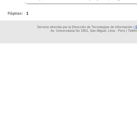
.
Páginas:
1
Servicio ofrecido por la Dirección de Tecnologías de Información (
Av. Universitaria No 1801, San Miguel, Lima - Perú | Teléf