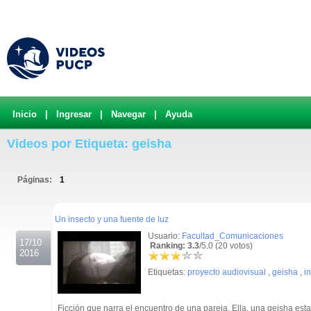
Inicio
|
Ingresar
|
Navegar
|
Ayuda
Videos por Etiqueta: geisha
Páginas:
1
.
Un insecto y una fuente de luz
Usuario:
Facultad_Comunicaciones
17/10
Ranking: 3.3
/5.0 (20 votos)
2016
Etiquetas:
proyecto audiovisual
,
geisha
,
i
Ficción que narra el encuentro de una pareja. Ella, una geisha est