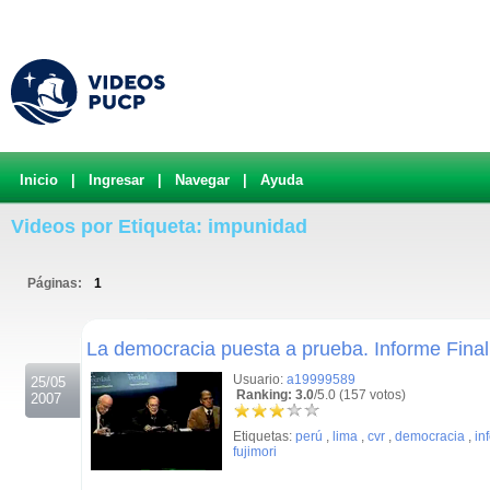
Inicio
|
Ingresar
|
Navegar
|
Ayuda
Videos por Etiqueta: impunidad
Páginas:
1
.
La democracia puesta a prueba. Informe Fina
Usuario:
a19999589
25/05
Ranking: 3.0
/5.0 (157 votos)
2007
Etiquetas:
perú
,
lima
,
cvr
,
democracia
,
in
fujimori