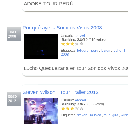
ADOBE TOUR PERÚ
.
.
Por qué ayer - Sonidos Vivos 2008
10/06
Usuario:
tonywill
2008
Ranking: 2.8
/5.0 (119 votos)
Etiquetas:
folklore
,
perú
,
fusión
,
lucho
,
li
2008
Lucho Quequezana en tour Sonidos Vivos 200
.
.
Steven Wilson - Tour Trailer 2012
06/08
Usuario:
Vanred
2012
Ranking: 2.9
/5.0 (35 votos)
Etiquetas:
steven
,
musica
,
tour
,
gira
,
wils