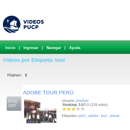
Inicio
|
Ingresar
|
Navegar
|
Ayuda
Videos por Etiqueta: tour
Páginas:
1
.
ADOBE TOUR PERÚ
Usuario:
jmulluni
07/11
Ranking: 3.0
/5.0 (128 votos)
2007
Etiquetas:
perú
,
adobe
,
tour
,
virtual