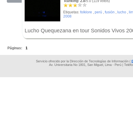
Ranking: 2.8
/5.0 (119 votos)
Etiquetas:
folklore
,
perú
,
fusión
,
lucho
,
li
2008
Lucho Quequezana en tour Sonidos Vivos 200
.
Páginas:
1
Servicio ofrecido por la Dirección de Tecnologías de Información (
Av. Universitaria No 1801, San Miguel, Lima - Perú | Teléf