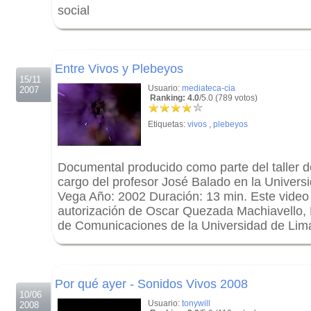
social
.
.
Entre Vivos y Plebeyos
15/11
Usuario:
mediateca-cia
2007
Ranking: 4.0
/5.0 (789 votos)
Etiquetas:
vivos
,
plebeyos
Documental producido como parte del taller 
cargo del profesor José Balado en la Universi
Vega Año: 2002 Duración: 13 min. Este video
autorización de Oscar Quezada Machiavello, 
de Comunicaciones de la Universidad de Lim
.
.
Por qué ayer - Sonidos Vivos 2008
10/06
Usuario:
tonywill
2008