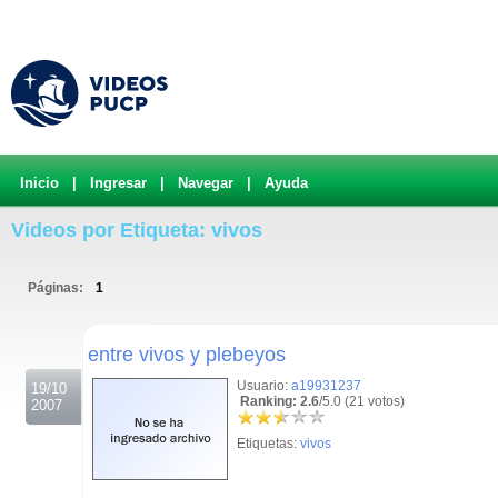
Inicio
|
Ingresar
|
Navegar
|
Ayuda
Videos por Etiqueta: vivos
Páginas:
1
.
entre vivos y plebeyos
Usuario:
a19931237
19/10
Ranking: 2.6
/5.0 (21 votos)
2007
Etiquetas:
vivos