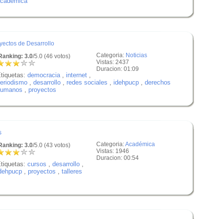
cadémica
yectos de Desarrollo
Categoria:
Noticias
anking: 3.0
/5.0 (46 votos)
Vistas: 2437
Duracion: 01:09
tiquetas:
democracia
,
internet
,
eriodismo
,
desarrollo
,
redes sociales
,
idehpucp
,
derechos
humanos
,
proyectos
s
Categoria:
Académica
anking: 3.0
/5.0 (43 votos)
Vistas: 1946
Duracion: 00:54
tiquetas:
cursos
,
desarrollo
,
dehpucp
,
proyectos
,
talleres