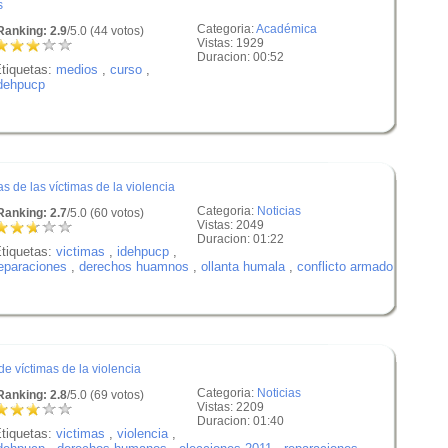
s
Categoria:
Académica
anking: 2.9
/5.0 (44 votos)
Vistas: 1929
Duracion: 00:52
tiquetas:
medios
,
curso
,
dehpucp
de las víctimas de la violencia
Categoria:
Noticias
anking: 2.7
/5.0 (60 votos)
Vistas: 2049
Duracion: 01:22
tiquetas:
victimas
,
idehpucp
,
eparaciones
,
derechos huamnos
,
ollanta humala
,
conflicto armado
 víctimas de la violencia
Categoria:
Noticias
anking: 2.8
/5.0 (69 votos)
Vistas: 2209
Duracion: 01:40
tiquetas:
victimas
,
violencia
,