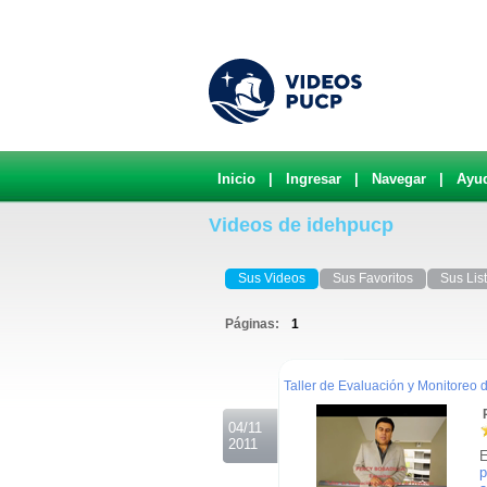
Inicio
|
Ingresar
|
Navegar
|
Ayu
Videos de idehpucp
Sus Videos
Sus Favoritos
Sus Lis
Páginas:
1
.
Taller de Evaluación y Monitoreo 
R
04/11
2011
E
p