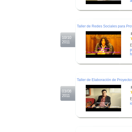
a
.
.
.
Taller de Redes Sociales para Pro
R
10/10
2011
E
p
.
.
.
Taller de Elaboración de Proyecto
R
03/08
2011
E
i
.
.
.