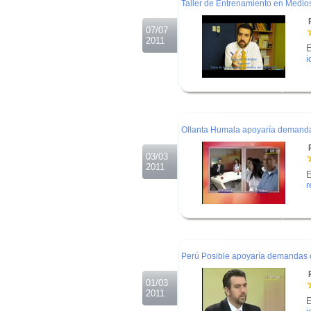
Taller de Entrenamiento en Medio
R
07/07
2011
E
i
.
.
.
Ollanta Humala apoyaría demandas 
R
03/03
2011
E
r
.
.
.
Perú Posible apoyaría demandas de
R
01/03
2011
E