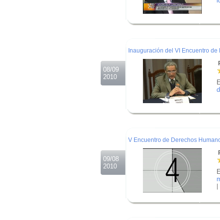
i
.
.
.
Inauguración del VI Encuentro d
R
08/09
2010
E
d
.
.
.
V Encuentro de Derechos Humanos 
R
09/08
2010
E
|
.
.
.