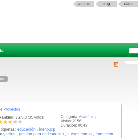
audios
blog
elabs
da
tas
de Proyectos
Categoria:
Académica
anking: 3.2
/5.0 (35 votos)
Vistas: 2156
Duracion: 00:49
tiquetas:
educación
,
idehpucp
,
royectos
,
gestión para el desarrollo
,
cursos cortos
,
formación