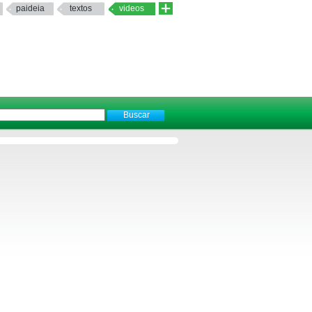
paideia
textos
videos