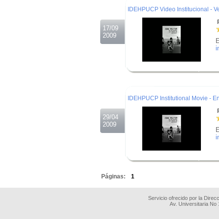
IDEHPUCP Video Institucional - V
R
17/09
2009
E
i
.
.
.
IDEHPUCP Institutional Movie - En
R
29/04
2009
E
i
.
.
Páginas:
1
Servicio ofrecido por la Dire
Av. Universitaria No