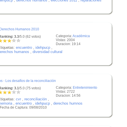
dehpucp
,
derechos humanos
,
elecciones 2011
,
reparaciones
e Derechos Humanos 2010
Categoria:
Académica
anking: 3.3
/5.0 (62 votos)
Vistas: 2004
Duracion: 19:14
tiquetas:
encuentro
,
idehpucp
,
erechos humanos
,
diversidad cultural
- Los desafíos de la reconciliación
Categoria:
Entretenimiento
anking: 3.1
/5.0 (75 votos)
Vistas: 2722
Duracion: 14:56
tiquetas:
cvr
,
reconciliación
,
memoria
,
encuentro
,
idehpucp
,
derechos humnos
 Fecha de Captura: 09/08/2010