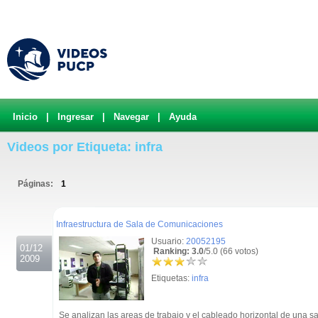
Inicio
|
Ingresar
|
Navegar
|
Ayuda
Videos por Etiqueta: infra
Páginas:
1
.
Infraestructura de Sala de Comunicaciones
Usuario:
20052195
01/12
Ranking: 3.0
/5.0 (66 votos)
2009
Etiquetas:
infra
Se analizan las areas de trabajo y el cableado horizontal de una 