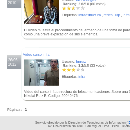
Usuario:
luis.venegas
2010
Ranking: 2.6
/5.0 (60 votos)
Etiquetas:
infraestructura
,
redes
,
utp
,
infra
El video muestra el procedimiento del armado de una toma de pare
como una breve explicacion de sus elementos.
.
.
Video curso infra
26/06
Usuario:
hnruiz
2012
Ranking: 3.2
/5.0 (33 votos)
Etiquetas:
infra
Video del curso Infraestructura de telecomunicaciones. Sobre una
Nikolai Ruiz B. Codigo: 20040476
.
Páginas:
1
Servicio ofrecido por la Dirección de Tecnologías de Información (
Av. Universitaria No 1801, San Miguel, Lima - Perú | Teléf