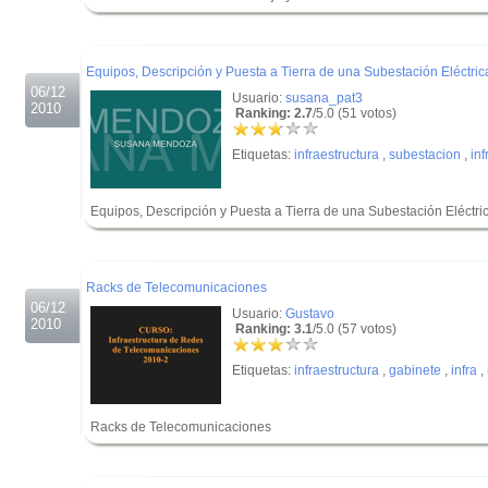
.
.
Equipos, Descripción y Puesta a Tierra de una Subestación Eléctric
06/12
Usuario:
susana_pat3
2010
Ranking: 2.7
/5.0 (51 votos)
Etiquetas:
infraestructura
,
subestacion
,
inf
Equipos, Descripción y Puesta a Tierra de una Subestación Eléctri
.
.
Racks de Telecomunicaciones
06/12
Usuario:
Gustavo
2010
Ranking: 3.1
/5.0 (57 votos)
Etiquetas:
infraestructura
,
gabinete
,
infra
,
Racks de Telecomunicaciones
.
.