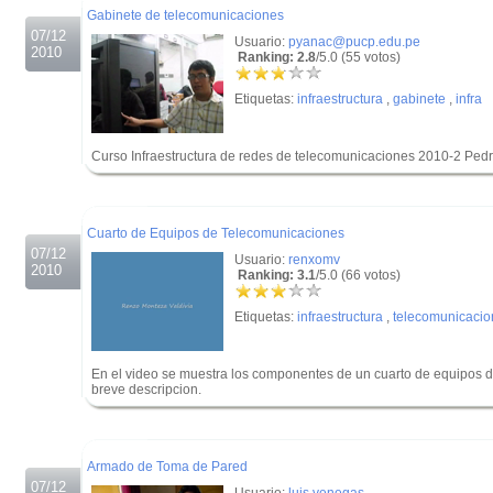
Gabinete de telecomunicaciones
07/12
Usuario:
pyanac@pucp.edu.pe
2010
Ranking: 2.8
/5.0 (55 votos)
Etiquetas:
infraestructura
,
gabinete
,
infra
Curso Infraestructura de redes de telecomunicaciones 2010-2 Ped
.
.
Cuarto de Equipos de Telecomunicaciones
07/12
Usuario:
renxomv
2010
Ranking: 3.1
/5.0 (66 votos)
Etiquetas:
infraestructura
,
telecomunicacio
En el video se muestra los componentes de un cuarto de equipos
breve descripcion.
.
.
Armado de Toma de Pared
07/12