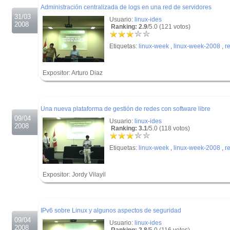
Administración centralizada de logs en una red de servidores
31/03
Usuario:
linux-ides
2008
Ranking: 2.9
/5.0 (121 votos)
Etiquetas:
linux-week
,
linux-week-2008
,
r
Expositor: Arturo Diaz
.
.
Una nueva plataforma de gestión de redes con software libre
09/04
Usuario:
linux-ides
2008
Ranking: 3.1
/5.0 (118 votos)
Etiquetas:
linux-week
,
linux-week-2008
,
r
Expositor: Jordy Vilayil
.
.
IPv6 sobre Linux y algunos aspectos de seguridad
09/04
Usuario:
linux-ides
2008