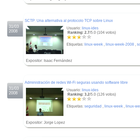
.
.
SCTP: Una alternativa al protocolo TCP sobre Linux
31/03
Usuario:
linux-ides
2008
Ranking: 2.7
/5.0 (104 votos)
Etiquetas:
linux-week
,
linux-week-2008
,
s
Expositor: Isaac Fernández
.
.
Administración de redes Wi-Fi seguras usando software libre
31/03
Usuario:
linux-ides
2008
Ranking: 3.2
/5.0 (126 votos)
Etiquetas:
seguridad
,
linux-week
,
linux-w
Expositor: Jorge Lopez
.
.