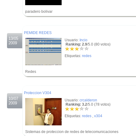
paradero bolivar
.
.
PEMIDE REDES
13/05
Usuario:
Incio
2009
Ranking: 2.9
/5.0 (80 votos)
Etiquetas:
redes
Redes
.
.
Proteccion V304
10/07
Usuario:
crcalderon
2009
Ranking: 3.2
/5.0 (78 votos)
Etiquetas:
redes
,
v304
Sistemas de proteccion de redes de telecomunicaciones