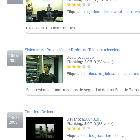
Ranking: 2.8
/5.0 (116 votos)
Etiquetas:
seguridad
,
linux-week
,
linux-w
Expositora: Claudia Cordova
.
.
Sistemas de Protección de Redes de Telecomunicaciones
10/07
Usuario:
ccastro
2008
Ranking: 3.0
/5.0 (98 votos)
Etiquetas:
proteccion
,
telecomunicaciones
Se muestran algunas medidas de seguridad de una Sala de Trans
.
.
Paradero Bolivar
14/09
Usuario:
a20048193
2008
Ranking: 3.0
/5.0 (88 votos)
Etiquetas:
redes
,
paradero
,
bolivar