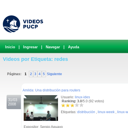
Inicio
|
Ingresar
|
Navegar
|
Ayuda
Videos por Etiqueta: redes
Páginas:
1
2
3
4
5
Siguiente
.
Amilda: Una distribución para routers
Usuario:
linux-ides
31/03
Ranking: 3.0
/5.0 (92 votos)
2008
Etiquetas:
distribución
,
linux-week
,
linux-
Expositor: Sergio Aguayo