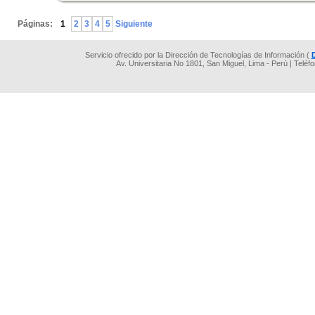
.
Páginas:
1
2
3
4
5
Siguiente
Servicio ofrecido por la Dirección de Tecnologías de Información (
Av. Universitaria No 1801, San Miguel, Lima - Perú | Teléf