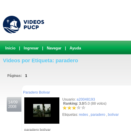
Inicio
|
Ingresar
|
Navegar
|
Ayuda
Videos por Etiqueta: paradero
Páginas:
1
.
Paradero Bolivar
Usuario:
a20048193
14/09
Ranking: 3.0
/5.0 (88 votos)
2008
Etiquetas:
redes
,
paradero
,
bolivar
paradero bolivar