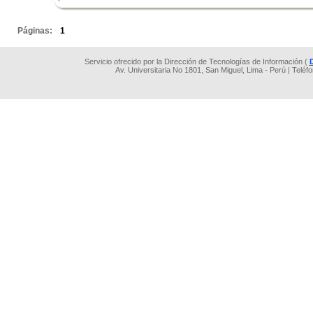
.
Páginas:
1
Servicio ofrecido por la Dirección de Tecnologías de Información (
Av. Universitaria No 1801, San Miguel, Lima - Perú | Teléf