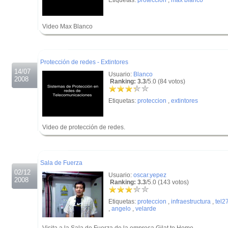
Etiquetas:
proteccion
,
max blanco
Video Max Blanco
.
.
Protección de redes - Extintores
14/07
Usuario:
Blanco
2008
Ranking: 3.3
/5.0 (84 votos)
Etiquetas:
proteccion
,
extintores
Video de protección de redes.
.
.
Sala de Fuerza
02/12
Usuario:
oscar.yepez
2008
Ranking: 3.3
/5.0 (143 votos)
Etiquetas:
proteccion
,
infraestructura
,
tel2
,
angelo
,
velarde