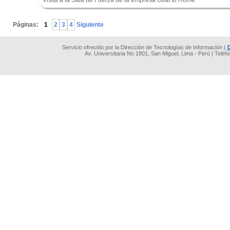
Visita a la Sala de Fuerza de la empresa Gilat to Home
.
Páginas:
1
2
3
4
Siguiente
Servicio ofrecido por la Dirección de Tecnologías de Información (
Av. Universitaria No 1801, San Miguel, Lima - Perú | Teléf