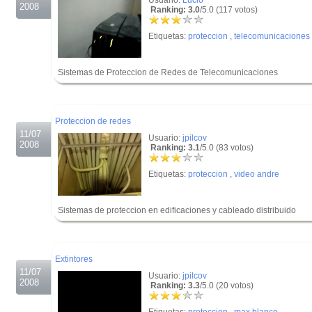
Usuario:
Lucio
2008
Ranking: 3.0
/5.0 (117 votos)
Etiquetas:
proteccion
,
telecomunicaciones
Sistemas de Proteccion de Redes de Telecomunicaciones
.
.
Proteccion de redes
11/07
Usuario:
jpilcov
2008
Ranking: 3.1
/5.0 (83 votos)
Etiquetas:
proteccion
,
video andre
Sistemas de proteccion en edificaciones y cableado distribuido
.
.
Extintores
11/07
Usuario:
jpilcov
2008
Ranking: 3.3
/5.0 (20 votos)