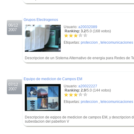
.
.
Grupos Electrogenos
06/12
Usuario:
a20032089
2007
Ranking: 3.2
/5.0 (168 votos)
Etiquetas:
proteccion
,
telecomunicaciones
Descripcion de un Sistema Alternativo de energia para Redes de 
.
.
Equipo de medicion de Campos EM
07/12
Usuario:
a20022227
2007
Ranking: 2.9
/5.0 (144 votos)
Etiquetas:
proteccion
,
telecomunicaciones
Descripcion de eqipos de medicion de campos EM, y descripcion de
subestacion del pabellon V
.