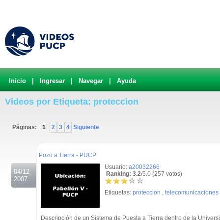
Inicio
|
Ingresar
|
Navegar
|
Ayuda
Videos por Etiqueta: proteccion
Páginas:
1
2
3
4
Siguiente
.
Pozo a Tierra - PUCP
Usuario:
a20032266
04/12
Ranking: 3.2
/5.0 (257 votos)
2007
Etiquetas:
proteccion
,
telecomunicaciones
Descripción de un Sistema de Puesta a Tierra dentro de la Univers