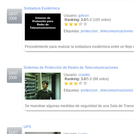
.
Soldadura Exotérmica
10/07
Usuario:
jpilcov
2008
Ranking: 3.0
/5.0 (165 votos)
Etiquetas:
proteccion
,
telecomunicaciones
Procedimiento para realizar la soldadura exotérmica entre un fleje d
.
.
Sistemas de Protección de Redes de Telecomunicaciones
10/07
Usuario:
ccastro
2008
Ranking: 3.0
/5.0 (98 votos)
Etiquetas:
proteccion
,
telecomunicaciones
Se muestran algunas medidas de seguridad de una Sala de Trans
.
.
UPS
11/07