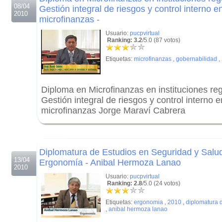
08/04
Gestión integral de riesgos y control interno e
2010
microfinanzas -
Usuario:
pucpvirtual
Ranking: 3.2
/5.0 (87 votos)
Etiquetas:
microfinanzas
,
gobernabilidad
,
Diploma en Microfinanzas en instituciones re
Gestión integral de riesgos y control interno e
microfinanzas Jorge Maraví Cabrera
.
.
Diplomatura de Estudios en Seguridad y Salud
13/04
Ergonomía - Anibal Hermoza Lanao
2010
Usuario:
pucpvirtual
Ranking: 2.8
/5.0 (24 votos)
Etiquetas:
ergonomia
,
2010
,
diplomatura d
,
anibal hermoza lanao