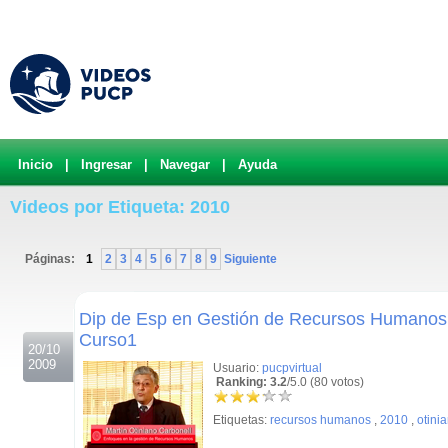
Inicio
|
Ingresar
|
Navegar
|
Ayuda
Videos por Etiqueta: 2010
Páginas:
1
2
3
4
5
6
7
8
9
Siguiente
.
Dip de Esp en Gestión de Recursos Humanos 
Curso1
20/10
2009
Usuario:
pucpvirtual
Ranking: 3.2
/5.0 (80 votos)
Etiquetas:
recursos humanos
,
2010
,
otini