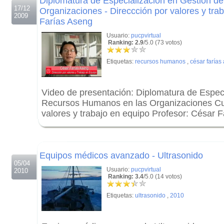
Diplomatura de Especialización en Gestión 
17/12
Organizaciones - Direccción por valores y tra
2009
Farías Aseng
Usuario:
pucpvirtual
Ranking: 2.9
/5.0 (73 votos)
Etiquetas:
recursos humanos
,
césar farías
Video de presentación: Diplomatura de Espec
Recursos Humanos en las Organizaciones Cur
valores y trabajo en equipo Profesor: César 
.
.
Equipos médicos avanzado - Ultrasonido
05/04
Usuario:
pucpvirtual
2010
Ranking: 3.4
/5.0 (14 votos)
Etiquetas:
ultrasonido
,
2010