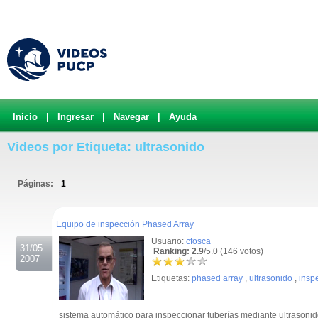
Inicio
|
Ingresar
|
Navegar
|
Ayuda
Videos por Etiqueta: ultrasonido
Páginas:
1
.
Equipo de inspección Phased Array
Usuario:
cfosca
31/05
Ranking: 2.9
/5.0 (146 votos)
2007
Etiquetas:
phased array
,
ultrasonido
,
insp
sistema automático para inspeccionar tuberías mediante ultrasoni