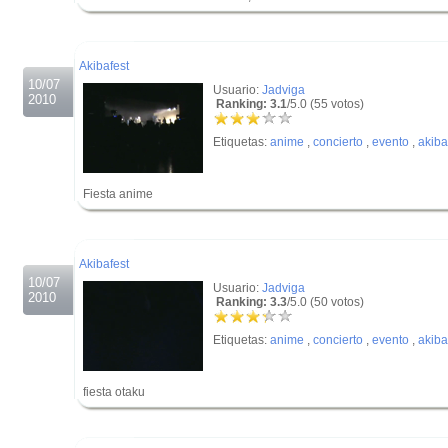
.
.
Akibafest
10/07
Usuario:
Jadviga
2010
Ranking: 3.1
/5.0 (55 votos)
Etiquetas:
anime
,
concierto
,
evento
,
akiba
Fiesta anime
.
.
Akibafest
10/07
Usuario:
Jadviga
2010
Ranking: 3.3
/5.0 (50 votos)
Etiquetas:
anime
,
concierto
,
evento
,
akiba
fiesta otaku
.
.