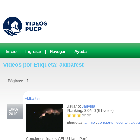
Inicio
|
Ingresar
|
Navegar
|
Ayuda
Videos por Etiqueta: akibafest
Páginas:
1
.
Akibafest
Usuario:
Jadviga
10/07
Ranking: 3.0
/5.0 (61 votos)
2010
Etiquetas:
anime
,
concierto
,
evento
,
akiba
Conciertos finales. AELU Liam, Perú.