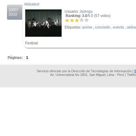
Akibafest
10/07
Usuario:
Jadviga
2010
Ranking: 3.0
/5.0 (57 votos)
Etiquetas:
anime
,
concierto
,
evento
,
akiba
Festival
.
Páginas:
1
Servicio ofrecido por la Dirección de Tecnologías de Información (
Av. Universitaria No 1801, San Miguel, Lima - Perú | Teléf