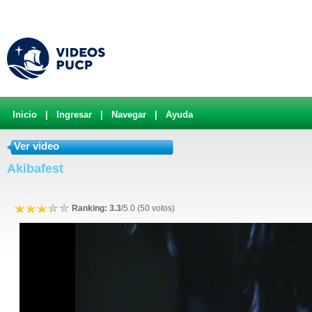
Inicio
|
Ingresar
|
Navegar
|
Ayuda
Ver video
Akibafest
Ranking: 3.3
/5.0 (50 votos)