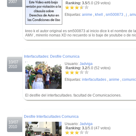
2007
Ranking: 3.5
/5.0 (29 votos)
Etiquetas:
anime
,
khell
,
sm500873
,
j
,
am
kreo k el autor original es sm500873 al inicio dice k el nombre de l
AMV , mirenlo nomas XD no recuerdo si lo baje de youtube o de ni
.
.
Interfacultades: Desfile Comunica
10/07
Usuario:
Jadviga
2010
Ranking: 3.2
/5.0 (52 votos)
Etiquetas:
interfacultades
,
anime
,
comuni
El desfile del interfacultades. facultad de Comunicaciones.
.
.
Desfile Interfacultades Comunica
10/07
Usuario:
Jadviga
2010
Ranking: 3.1
/5.0 (47 votos)