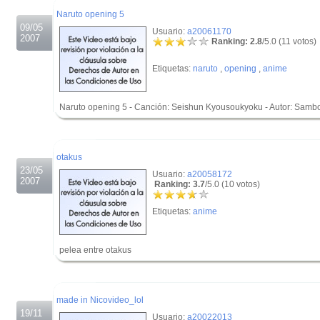
Naruto opening 5
09/05
Usuario:
a20061170
2007
Ranking: 2.8
/5.0 (11 votos)
Etiquetas:
naruto
,
opening
,
anime
Naruto opening 5 - Canción: Seishun Kyousoukyoku - Autor: Samb
.
.
otakus
23/05
Usuario:
a20058172
2007
Ranking: 3.7
/5.0 (10 votos)
Etiquetas:
anime
pelea entre otakus
.
.
made in Nicovideo_lol
19/11
Usuario:
a20022013