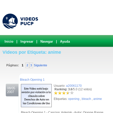
Inicio
|
Ingresar
|
Navegar
|
Ayuda
Videos por Etiqueta: anime
Páginas:
1
2
3
Siguiente
.
Bleach Opening 1
Usuario:
a20061170
08/05
Ranking: 3.6
/5.0 (12 votos)
2007
Etiquetas:
opening
,
bleach
,
anime
Bleach Opening 1 - Cancion: Asterisk - Autor: Orange Range