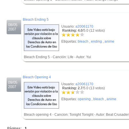
.
.
Bleach Ending 5
08/05
Usuario:
a20061170
2007
Ranking: 4.0
/5.0 (12 votos)
Etiquetas:
bleach
,
ending
,
anime
Bleach Ending 5 - Canción: Life - Autor: Yui
.
.
Bleach Opening 4
09/05
Usuario:
a20061170
2007
Ranking: 2.7
/5.0 (13 votos)
Etiquetas:
opening
,
bleach
,
anime
Bleach opening 4 - Cancion: Tonight Tonight - Autor: Beat Crusader
.
Páginas:
1