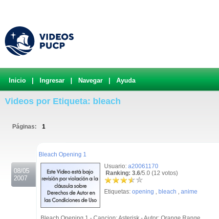
Inicio
|
Ingresar
|
Navegar
|
Ayuda
Videos por Etiqueta: bleach
Páginas:
1
.
Bleach Opening 1
Usuario:
a20061170
08/05
Ranking: 3.6
/5.0 (12 votos)
2007
Etiquetas:
opening
,
bleach
,
anime
Bleach Opening 1 - Cancion: Asterisk - Autor: Orange Range