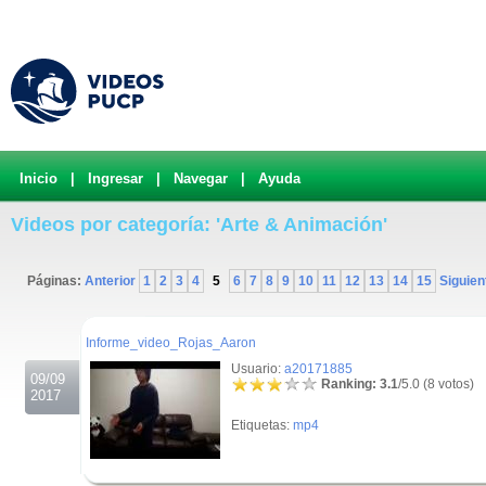
Inicio
|
Ingresar
|
Navegar
|
Ayuda
Videos por categoría: 'Arte & Animación'
Páginas:
Anterior
1
2
3
4
5
6
7
8
9
10
11
12
13
14
15
Siguien
.
Informe_video_Rojas_Aaron
Usuario:
a20171885
09/09
Ranking: 3.1
/5.0 (8 votos)
2017
Etiquetas:
mp4
.