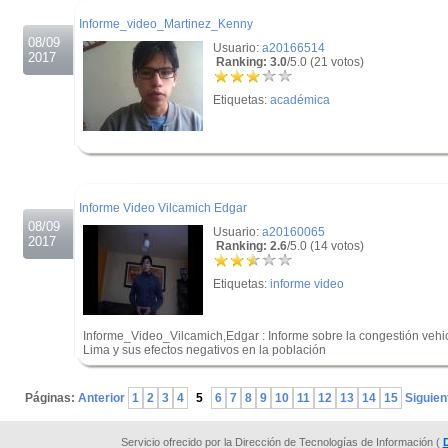
Informe_video_Martinez_Kenny
08/09
Usuario:
a20166514
2017
Ranking: 3.0
/5.0 (21 votos)
Etiquetas:
académica
.
.
Informe Video Vilcamich Edgar
08/09
Usuario:
a20160065
2017
Ranking: 2.6
/5.0 (14 votos)
Etiquetas:
informe video
Informe_Video_Vilcamich,Edgar : Informe sobre la congestión vehic
Lima y sus efectos negativos en la población
.
Páginas:
Anterior
1
2
3
4
5
6
7
8
9
10
11
12
13
14
15
Siguien
Servicio ofrecido por la Dirección de Tecnologías de Información (