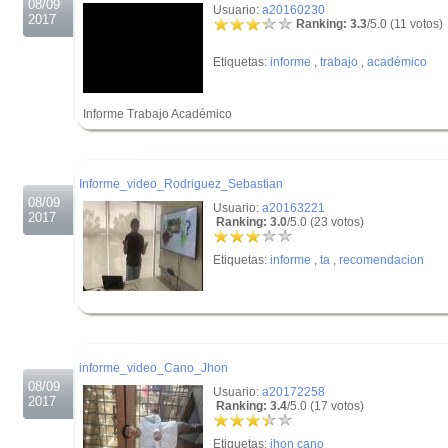
08/09
Usuario:
a20160230
2017
Ranking: 3.3
/5.0 (11 votos)
Etiquetas:
informe
,
trabajo
,
académico
Informe Trabajo Académico
.
.
Informe_video_Rodriguez_Sebastian
08/09
Usuario:
a20163221
2017
Ranking: 3.0
/5.0 (23 votos)
Etiquetas:
informe
,
ta
,
recomendacion
.
.
informe_video_Cano_Jhon
08/09
Usuario:
a20172258
2017
Ranking: 3.4
/5.0 (17 votos)
Etiquetas:
jhon cano