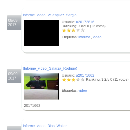
.
Informe_video_Velasquez_Sergio
09/09
Usuario:
a20172816
2017
Ranking: 2.8
/5.0 (12 votos)
Etiquetas:
informe
,
video
.
.
(Informe_video_Galarza_Rodrigo)
09/09
Usuario:
a20171662
2017
Ranking: 3.2
/5.0 (11 votos)
Etiquetas:
video
20171662
.
.
Informe_video_Blas_Walter