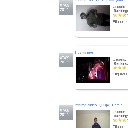
informe_videos_Almeyda_jaime
07/09
Usuario:
2017
Ranking:
Etiquetas
.
.
Tres amigos
07/09
Usuario:
j
2017
Ranking:
Etiquetas
.
.
Informe_video_Quispe_Harold
07/09
Usuario:
2017
Ranking:
Etiquetas