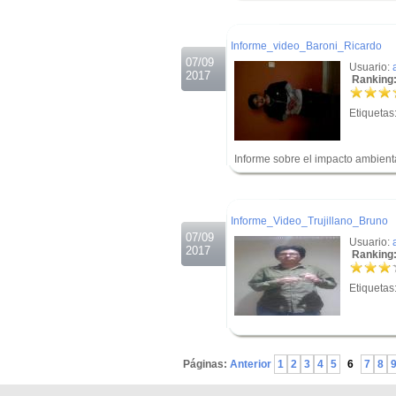
.
Informe_video_Baroni_Ricardo
07/09
Usuario:
2017
Ranking:
Etiquetas
Informe sobre el impacto ambient
.
.
Informe_Video_Trujillano_Bruno
07/09
Usuario:
2017
Ranking:
Etiquetas
.
Páginas:
Anterior
1
2
3
4
5
6
7
8