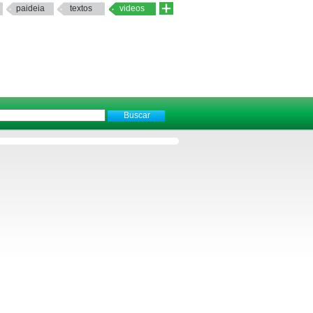
paideia
textos
videos