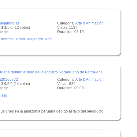
alejandro.as
Categoria:
Arte & Animación
 3.3
/5.0 (12 votos)
Vistas: 1137
Duracion: 05:19
:
informe_video_alejandro_ana
uana debido al fallo del oleoducto Norperuano de PetroPeru
a20160772
Categoria:
Arte & Animación
 2.9
/5.0 (14 votos)
Vistas: 839
Duracion: 00:00
:
asd
cusiones en la amazonia peruana debido al fallo del oleoducto