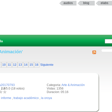
audios
blog
elabs
da
 Animación'
9
10
11
12
13
14
15
16
Siguiente
a20170793
Categoria:
Arte & Animación
 2.8
/5.0 (18 votos)
Vistas: 1356
Duracion: 05:16
:
informe
,
trabajo académico
,
la oroya