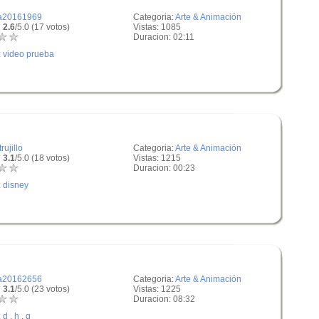
a20161969
Categoria:
Arte & Animación
 2.6
/5.0 (17 votos)
Vistas: 1085
Duracion: 02:11
:
video prueba
trujillo
Categoria:
Arte & Animación
 3.1
/5.0 (18 votos)
Vistas: 1215
Duracion: 00:23
:
disney
a20162656
Categoria:
Arte & Animación
 3.1
/5.0 (23 votos)
Vistas: 1225
Duracion: 08:32
:
d
,
h
,
q