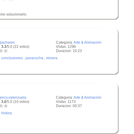
ómo solucionarlo.
lpachasm
Categoria:
Arte & Animación
 3.3
/5.0 (22 votos)
Vistas: 1296
Duracion: 10:23
:
conclusiones
,
yanacocha
,
minera
grecy.valenzuela
Categoria:
Arte & Animación
 3.0
/5.0 (10 votos)
Vistas: 1173
Duracion: 00:37
:
history