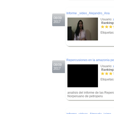
.
Informe _video_Alejandro_Ana
08/09
Usuario:
2017
Ranking:
Etiquetas
.
.
Repercusiones en la amazonia per
08/09
Usuario:
2017
Ranking:
Etiquetas
analisis del informe de las Reper
Norperuano de petroperu
.
.