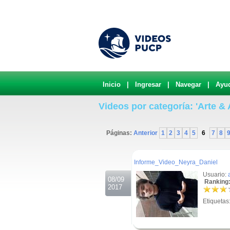
Inicio
|
Ingresar
|
Navegar
|
Ayu
Videos por categoría: 'Arte &
Páginas:
Anterior
1
2
3
4
5
6
7
8
.
Informe_Video_Neyra_Daniel
Usuario:
08/09
Ranking:
2017
Etiquetas
.