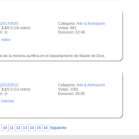
a20170635
Categoria:
Arte & Animación
 3.3
/5.0 (16 votos)
Vistas: 981
Duracion: 02:46
:
video
al de la minería aurífera en el departamento de Madre de Dios.
a20162610
Categoria:
Arte & Animación
 3.1
/5.0 (13 votos)
Vistas: 1081
Duracion: 04:05
:
informe
9
10
11
12
13
14
15
16
Siguiente