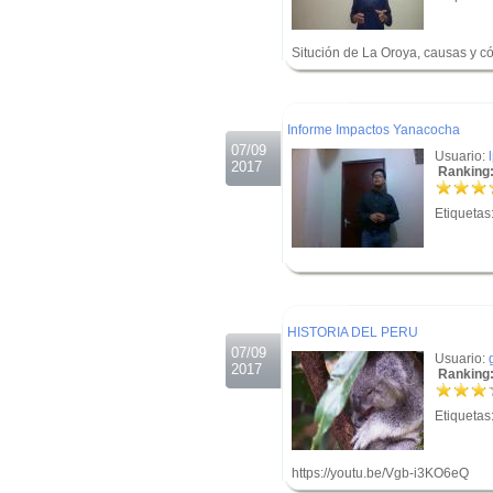
Situción de La Oroya, causas y c
.
.
Informe Impactos Yanacocha
07/09
Usuario:
2017
Ranking:
Etiquetas
.
.
HISTORIA DEL PERU
07/09
Usuario:
2017
Ranking:
Etiquetas
https://youtu.be/Vgb-i3KO6eQ
.