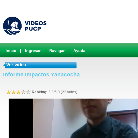
Inicio
|
Ingresar
|
Navegar
|
Ayuda
Ver video
Informe Impactos Yanacocha
Ranking: 3.3
/5.0 (22 votos)