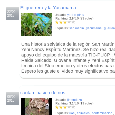
.
El guerrero y la Yacumama
22/09
Usuario:
yeni.espiritu
2015
Ranking: 2.9
/5.0 (23 votos)
Etiquetas:
san martin
,
yacumama
,
guerrer
Una historia selvática de la región San Martín
Yeni Nancy Espíritu Martínez. Se hizo realida
apoyo del equipo de la maestría TIC-PUCP :
Raida Salcedo, Giovana Infante y Yeni Espíri
técnica del Stop emotion y otros efectos para 
Espero les guste el vídeo muy significativo pa
.
.
contaminacion de rios
06/09
Usuario:
jlmendoza
2015
Ranking: 3.1
/5.0 (19 votos)
Etiquetas:
rios
,
animales
,
contaminacion
,