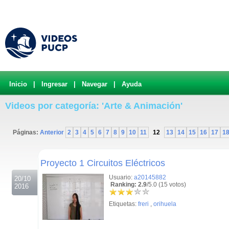
Inicio
|
Ingresar
|
Navegar
|
Ayuda
Videos por categoría: 'Arte & Animación'
Páginas:
Anterior
2
3
4
5
6
7
8
9
10
11
12
13
14
15
16
17
1
.
Proyecto 1 Circuitos Eléctricos
Usuario:
a20145882
20/10
Ranking: 2.9
/5.0 (15 votos)
2016
Etiquetas:
freri
,
orihuela