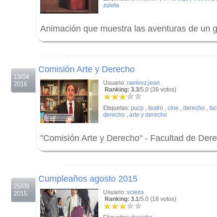
zuleta
Animación que muestra las aventuras de un gr
.
.
Comisión Arte y Derecho
13/04
Usuario:
ramirez.jean
2016
Ranking: 3.3
/5.0 (39 votos)
Etiquetas:
pucp
,
teatro
,
cine
,
derecho
,
fa
derecho
,
arte y derecho
"Comisión Arte y Derecho" - Facultad de Der
.
.
Cumpleaños agosto 2015
25/09
Usuario:
scieza
2015
Ranking: 3.1
/5.0 (18 votos)