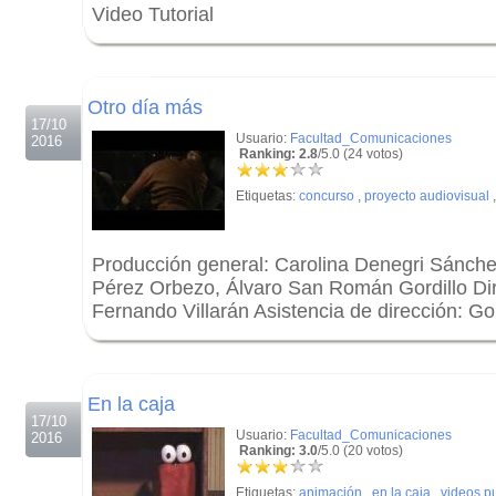
Video Tutorial
.
.
Otro día más
17/10
Usuario:
Facultad_Comunicaciones
2016
Ranking: 2.8
/5.0 (24 votos)
Etiquetas:
concurso
,
proyecto audiovisual
Producción general: Carolina Denegri Sánche
Pérez Orbezo, Álvaro San Román Gordillo Dir
Fernando Villarán Asistencia de dirección: G
.
.
En la caja
17/10
Usuario:
Facultad_Comunicaciones
2016
Ranking: 3.0
/5.0 (20 votos)
Etiquetas:
animación
,
en la caja
,
videos p