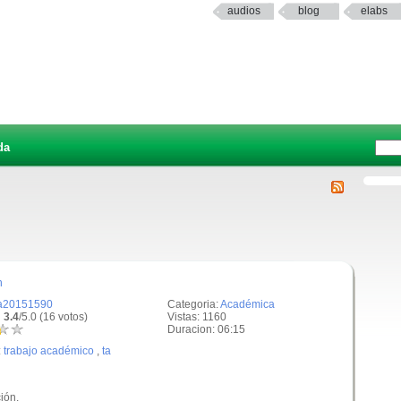
audios
blog
elabs
da
h
a20151590
Categoria:
Académica
 3.4
/5.0 (16 votos)
Vistas: 1160
Duracion: 06:15
:
trabajo académico
,
ta
ión.