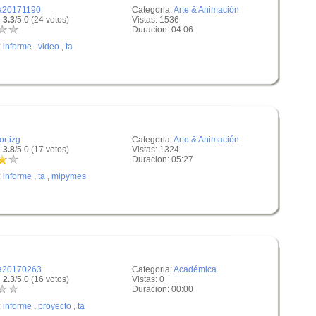
a20171190
Categoria:
Arte & Animación
 3.3
/5.0 (24 votos)
Vistas: 1536
Duracion: 04:06
:
informe
,
video
,
ta
iortizg
Categoria:
Arte & Animación
 3.8
/5.0 (17 votos)
Vistas: 1324
Duracion: 05:27
:
informe
,
ta
,
mipymes
a20170263
Categoria:
Académica
 2.3
/5.0 (16 votos)
Vistas: 0
Duracion: 00:00
:
informe
,
proyecto
,
ta