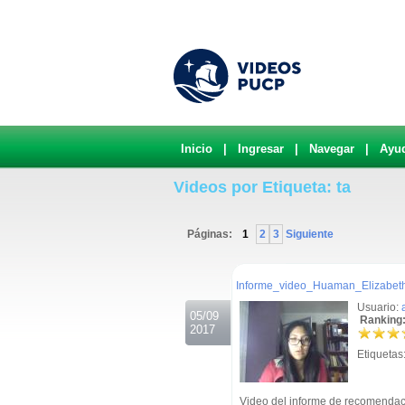
Inicio
|
Ingresar
|
Navegar
|
Ayu
Videos por Etiqueta: ta
Páginas:
1
2
3
Siguiente
.
Informe_video_Huaman_Elizabet
Usuario:
05/09
Ranking:
2017
Etiquetas
Video del informe de recomendac