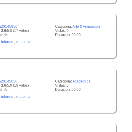
a20145850
Categoria:
Arte & Animación
 2.6
/5.0 (17 votos)
Vistas: 0
Duracion: 00:00
:
informe
,
video
,
ta
a20145850
Categoria:
Académica
 2.6
/5.0 (19 votos)
Vistas: 0
Duracion: 00:00
:
informe
,
video
,
ta