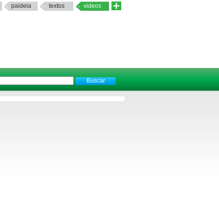
paideia
textos
videos