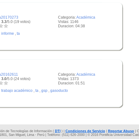
a20170273
Categoria:
Académica
 3.3
/5.0 (19 votos)
Vistas: 1146
Duracion: 04:38
:
informe
,
ta
a20162611
Categoria:
Académica
 3.0
/5.0 (24 votos)
Vistas: 1373
Duracion: 01:51
:
trabajo académico
,
ta
,
gsp
,
gasoducto
cción de Tecnologías de Información (
DTI
) |
Condiciones de Servicio
|
Reportar Abuso
| C
 1801, San Miguel, Lima - Perú | Teléfono: (511) 626-2000 | © 2016 Pontificia Universidad Cat