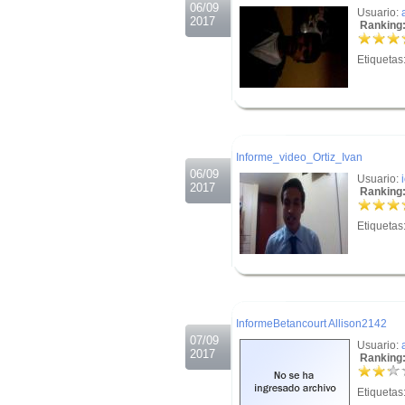
06/09
Usuario:
2017
Ranking:
Etiquetas
.
.
Informe_video_Ortiz_Ivan
06/09
Usuario:
2017
Ranking:
Etiquetas
.
.
InformeBetancourt Allison2142
07/09
Usuario:
2017
Ranking:
Etiquetas