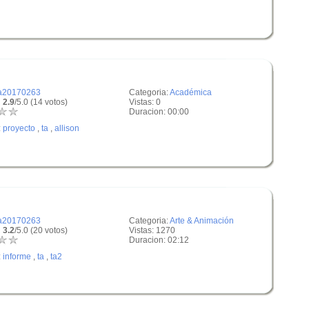
a20170263
Categoria:
Académica
 2.9
/5.0 (14 votos)
Vistas: 0
Duracion: 00:00
:
proyecto
,
ta
,
allison
a20170263
Categoria:
Arte & Animación
 3.2
/5.0 (20 votos)
Vistas: 1270
Duracion: 02:12
:
informe
,
ta
,
ta2