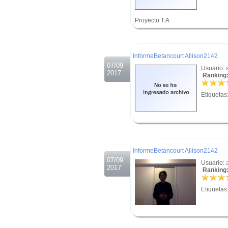
Proyecto T.A
.
.
InformeBetancourt Allison2142
07/09
Usuario:
2017
Ranking:
Etiquetas
.
.
InformeBetancourt Allison2142
07/09
Usuario:
2017
Ranking:
Etiquetas
.