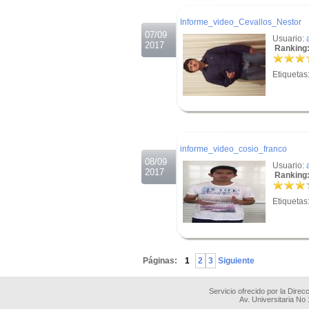
.
Informe_video_Cevallos_Nestor
07/09
Usuario:
2017
Ranking:
Etiquetas
.
.
informe_video_cosio_franco
08/09
Usuario:
2017
Ranking:
Etiquetas
.
Páginas:
1
2
3
Siguiente
Servicio ofrecido por la Dire
Av. Universitaria No