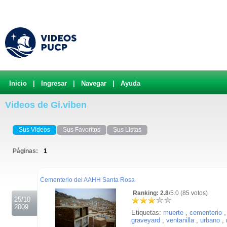
Inicio
|
Ingresar
|
Navegar
|
Ayuda
Videos de Gi.viben
Sus Videos
Sus Favoritos
Sus Listas
Páginas:
1
.
Cementerio del AAHH Santa Rosa
Ranking: 2.8
/5.0 (85 votos)
25/10
2009
Etiquetas:
muerte
,
cementerio
,
graveyard
,
ventanilla
,
urbano
,