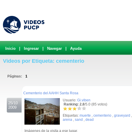
Inicio
|
Ingresar
|
Navegar
|
Ayuda
Videos por Etiqueta: cementerio
Páginas:
1
.
Cementerio del AAHH Santa Rosa
Usuario:
Gi.viben
25/10
Ranking: 2.8
/5.0 (85 votos)
2009
Etiquetas:
muerte
,
cementerio
,
graveyard
arena
,
sand
,
dead
Imágenes de la visita a ese lugar.