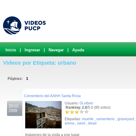
Inicio
|
Ingresar
|
Navegar
|
Ayuda
Videos por Etiqueta: urbano
Páginas:
1
.
Cementerio del AAHH Santa Rosa
Usuario:
Gi.viben
25/10
Ranking: 2.8
/5.0 (85 votos)
2009
Etiquetas:
muerte
,
cementerio
,
graveyard
arena
,
sand
,
dead
Imágenes de la visita a ese lugar.