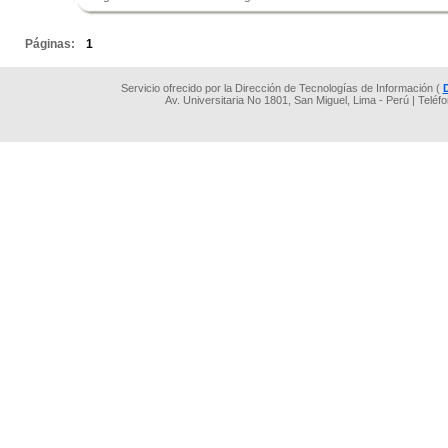
.
Páginas:
1
Servicio ofrecido por la Dirección de Tecnologías de Información (
Av. Universitaria No 1801, San Miguel, Lima - Perú | Teléf