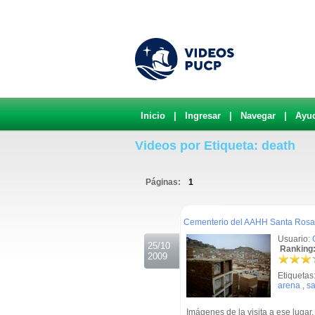
Inicio
|
Ingresar
|
Navegar
|
Ayu
Videos por Etiqueta: death
Páginas:
1
.
Cementerio del AAHH Santa Rosa
Usuario:
25/10
Ranking:
2009
Etiquetas
arena
,
s
Imágenes de la visita a ese lugar.