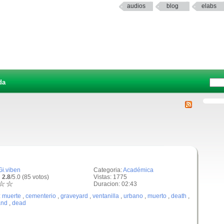
audios
blog
elabs
da
Gi.viben
Categoria:
Académica
 2.8
/5.0 (85 votos)
Vistas: 1775
Duracion: 02:43
:
muerte
,
cementerio
,
graveyard
,
ventanilla
,
urbano
,
muerto
,
death
,
and
,
dead