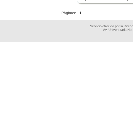
.
Páginas:
1
Servicio ofrecido por la Dire
Av. Universitaria No