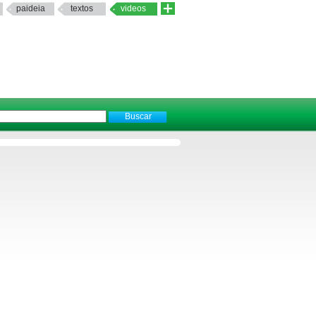
paideia
textos
videos