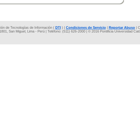
cción de Tecnologías de Información (
DTI
) |
Condiciones de Servicio
|
Reportar Abuso
| C
 1801, San Miguel, Lima - Perú | Teléfono: (511) 626-2000 | © 2016 Pontificia Universidad Cat