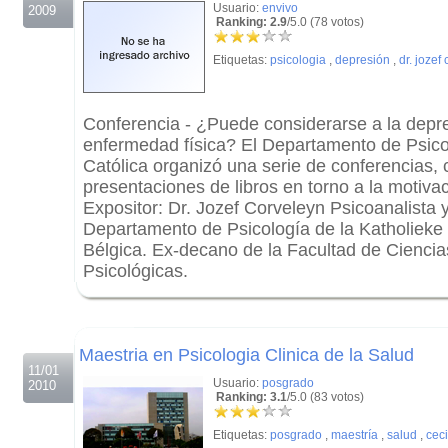
Usuario:
envivo
2009
Ranking: 2.9
/5.0 (78 votos)
Etiquetas:
psicologia
,
depresión
,
dr. jozef
Conferencia - ¿Puede considerarse a la dep
enfermedad física? El Departamento de Psico
Católica organizó una serie de conferencias, 
presentaciones de libros en torno a la motivac
Expositor: Dr. Jozef Corveleyn Psicoanalista y
Departamento de Psicología de la Katholieke 
Bélgica. Ex-decano de la Facultad de Cienci
Psicológicas.
.
.
Maestria en Psicologia Clinica de la Salud
11/01
Usuario:
posgrado
2010
Ranking: 3.1
/5.0 (83 votos)
Etiquetas:
posgrado
,
maestría
,
salud
,
ceci