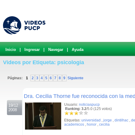
Inicio
|
Ingresar
|
Navegar
|
Ayuda
Videos por Etiqueta: psicologia
Páginas:
1
2
3
4
5
6
7
8
9
Siguiente
.
Dra. Cecilia Thorne fue reconocida con la med
Usuario:
noticiaspucp
19/12
Ranking: 3.2
/5.0 (125 votos)
2008
Etiquetas:
universidad
,
jorge
,
dintilhac
,
de
academicos
,
honor
,
cecilia