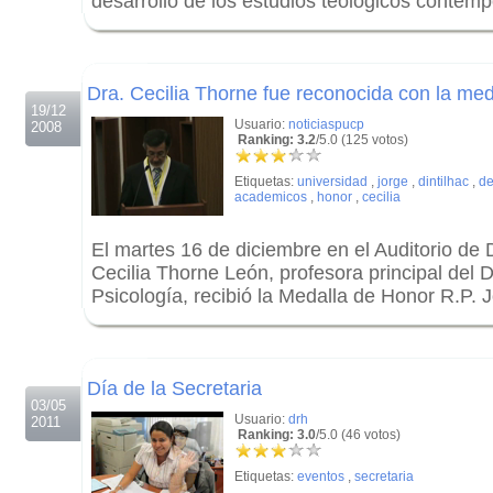
desarrollo de los estudios teológicos contem
.
.
Dra. Cecilia Thorne fue reconocida con la med
19/12
Usuario:
noticiaspucp
2008
Ranking: 3.2
/5.0 (125 votos)
Etiquetas:
universidad
,
jorge
,
dintilhac
,
de
academicos
,
honor
,
cecilia
El martes 16 de diciembre en el Auditorio de 
Cecilia Thorne León, profesora principal del
Psicología, recibió la Medalla de Honor R.P. 
.
.
Día de la Secretaria
03/05
Usuario:
drh
2011
Ranking: 3.0
/5.0 (46 votos)
Etiquetas:
eventos
,
secretaria