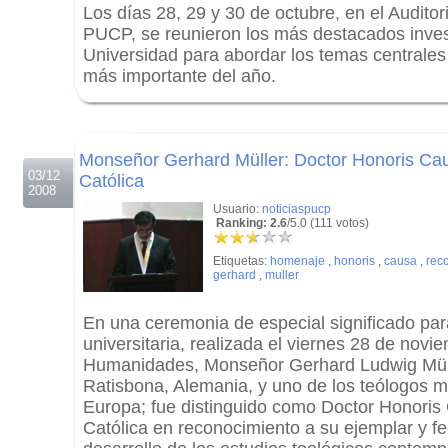
Los días 28, 29 y 30 de octubre, en el Audito
PUCP, se reunieron los más destacados inves
Universidad para abordar los temas centrale
más importante del año.
.
.
Monseñor Gerhard Müller: Doctor Honoris Cau
03/12
Católica
2008
Usuario:
noticiaspucp
Ranking: 2.6
/5.0 (111 votos)
Etiquetas:
homenaje
,
honoris
,
causa
,
rec
gerhard
,
muller
En una ceremonia de especial significado pa
universitaria, realizada el viernes 28 de novi
Humanidades, Monseñor Gerhard Ludwig Müll
Ratisbona, Alemania, y uno de los teólogos 
Europa; fue distinguido como Doctor Honoris
Católica en reconocimiento a su ejemplar y f