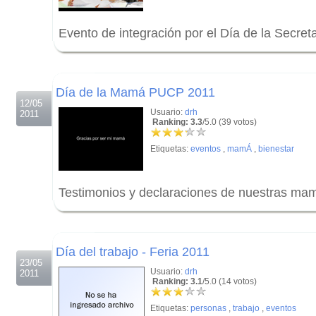
Evento de integración por el Día de la Secre
.
.
Día de la Mamá PUCP 2011
12/05
Usuario:
drh
2011
Ranking: 3.3
/5.0 (39 votos)
Etiquetas:
eventos
,
mamÁ
,
bienestar
Testimonios y declaraciones de nuestras m
.
.
Día del trabajo - Feria 2011
23/05
Usuario:
drh
2011
Ranking: 3.1
/5.0 (14 votos)
Etiquetas:
personas
,
trabajo
,
eventos