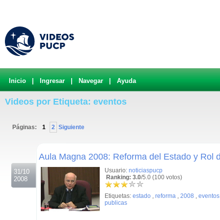
Inicio
|
Ingresar
|
Navegar
|
Ayuda
Videos por Etiqueta: eventos
Páginas:
1
2
Siguiente
.
Aula Magna 2008: Reforma del Estado y Rol de
Usuario:
noticiaspucp
31/10
Ranking: 3.0
/5.0 (100 votos)
2008
Etiquetas:
estado
,
reforma
,
2008
,
eventos
publicas