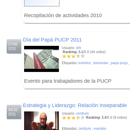
Recopilación de actividades 2010
.
.
Día del Papá PUCP 2011
27/06
Usuario:
drh
2011
Ranking: 3.1
/5.0 (44 votos)
Etiquetas:
eventos
,
bienestar
,
papa pucp
Evento para trabajadores de la PUCP
.
.
Estrategia y Liderazgo: Relación Inseparable
04/10
Usuario:
centrum
2011
Ranking: 3.4
/5.0 (9 votos)
Etiquetas:
centrum
,
eventos