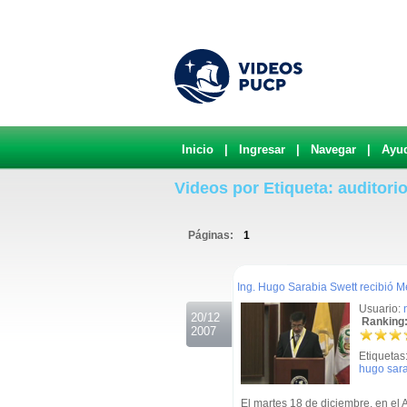
Inicio
|
Ingresar
|
Navegar
|
Ayu
Videos por Etiqueta: auditori
Páginas:
1
.
Ing. Hugo Sarabia Swett recibió M
Usuario:
20/12
Ranking:
2007
Etiquetas
hugo sar
El martes 18 de diciembre, en el 