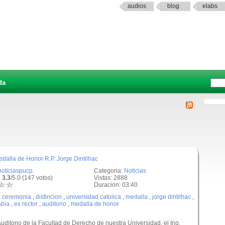
audios
blog
elabs
da
o
edalla de Honor R.P. Jorge Dintilhac
noticiaspucp
Categoria:
Noticias
 3.3
/5.0 (147 votos)
Vistas: 2888
Duracion: 03:40
:
ceremonia
,
distincion
,
universidad catolica
,
medalla
,
jorge dintilhac
,
abia
,
ex rector
,
auditorio
,
medalla de honor
Auditorio de la Facultad de Derecho de nuestra Universidad, el Ing.