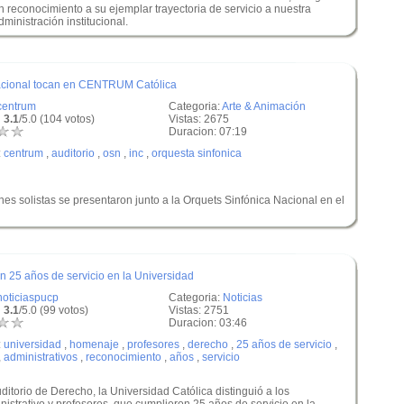
n reconocimiento a su ejemplar trayectoria de servicio a nuestra
ministración institucional.
Nacional tocan en CENTRUM Católica
centrum
Categoria:
Arte & Animación
 3.1
/5.0 (104 votos)
Vistas: 2675
Duracion: 07:19
:
centrum
,
auditorio
,
osn
,
inc
,
orquesta sinfonica
s solistas se presentaron junto a la Orquets Sinfónica Nacional en el
 25 años de servicio en la Universidad
noticiaspucp
Categoria:
Noticias
 3.1
/5.0 (99 votos)
Vistas: 2751
Duracion: 03:46
:
universidad
,
homenaje
,
profesores
,
derecho
,
25 años de servicio
,
,
administrativos
,
reconocimiento
,
años
,
servicio
ditorio de Derecho, la Universidad Católica distinguió a los