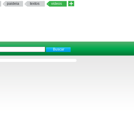
paideia
textos
videos