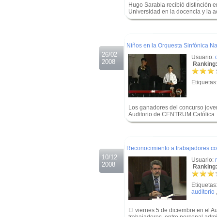
Hugo Sarabia recibió distinción e
Universidad en la docencia y la ad
.
.
Niños en la Orquesta Sinfónica 
26/02
Usuario:
2008
Ranking:
Etiquetas
Los ganadores del concurso jovene
Auditorio de CENTRUM Católica
.
.
Reconocimiento a trabajadores con
10/12
Usuario:
2008
Ranking:
Etiquetas
auditorio
El viernes 5 de diciembre en el Au