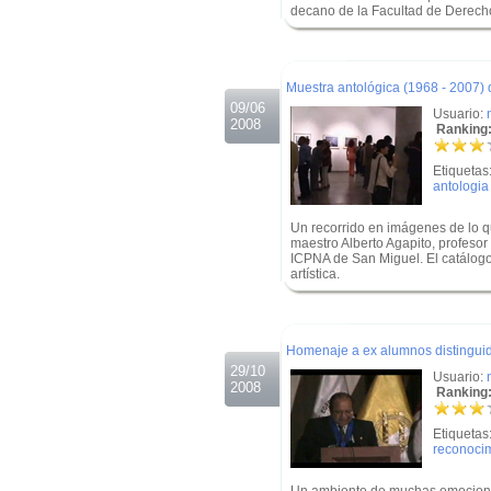
decano de la Facultad de Derecho 
.
.
Muestra antológica (1968 - 2007) 
09/06
Usuario:
2008
Ranking:
Etiquetas
antologia
Un recorrido en imágenes de lo q
maestro Alberto Agapito, profesor 
ICPNA de San Miguel. El catálogo
artística.
.
.
Homenaje a ex alumnos distingui
29/10
Usuario:
2008
Ranking:
Etiquetas
reconoci