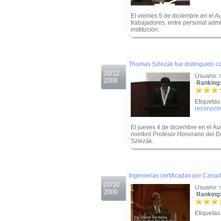
El viernes 5 de diciembre en el Au
trabajadores, entre personal admi
institución.
.
.
Thomas Szlezák fue distinguido 
15/12
Usuario:
2008
Ranking:
Etiquetas
reconoci
El jueves 4 de diciembre en el A
nombró Profesor Honorario del D
Szlezák.
.
.
Ingenierías certificadas por Cana
07/10
Usuario:
2009
Ranking:
Etiquetas