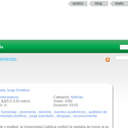
audios
blog
elabs
da
imiento
alla Jorge Dintilhac
noticiaspucp
Categoria:
Noticias
 3.1
/5.0 (120 votos)
Vistas: 3392
Duracion: 03:02
:
homenaje
,
ceremonia
,
derecho
,
eventos academicos
,
auditorio de
,
medalla dintilhac
,
jorge avendaño
,
abogado
,
reconocimiento
 y gratitud, la Universidad Católica confirió la medalla de honor al ex