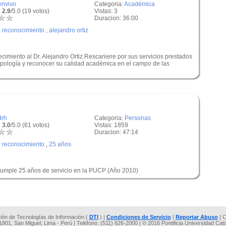
envivo
Categoria:
Académica
 2.9
/5.0 (19 votos)
Vistas: 3
Duracion: 36:00
:
reconocimiento
,
alejandro ortiz
miento al Dr. Alejandro Ortiz Rescaniere por sus servicios prestados
pología y reconocer su calidad académica en el campo de las
drh
Categoria:
Personas
 3.0
/5.0 (61 votos)
Vistas: 1859
Duracion: 47:14
:
reconocimiento
,
25 años
cumple 25 años de servicio en la PUCP (Año 2010)
cción de Tecnologías de Información (
DTI
) |
Condiciones de Servicio
|
Reportar Abuso
| C
 1801, San Miguel, Lima - Perú | Teléfono: (511) 626-2000 | © 2016 Pontificia Universidad Cat