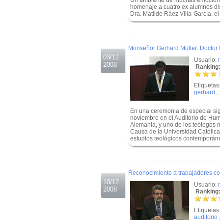
Un ambiente de muchas emociones
homenaje a cuatro ex alumnos dist
Dra. Matilde Ráez Villa-García, e
.
.
Monseñor Gerhard Müller: Doctor 
03/12
Usuario:
2008
Ranking:
Etiquetas
gerhard
,
En una ceremonia de especial sign
noviembre en el Auditorio de Hu
Alemania, y uno de los teólogos 
Causa de la Universidad Católica 
estudios teológicos contemporán
.
.
Reconocimiento a trabajadores con
10/12
Usuario:
2008
Ranking:
Etiquetas
auditorio