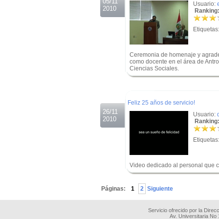
05/11
Usuario:
2010
Ranking:
Etiquetas
Ceremonia de homenaje y agradeci
como docente en el área de Antro
Ciencias Sociales.
.
.
Feliz 25 años de servicio!
26/11
Usuario:
2010
Ranking:
Etiquetas
Video dedicado al personal que 
.
Páginas:
1
2
Siguiente
Servicio ofrecido por la Dire
Av. Universitaria No