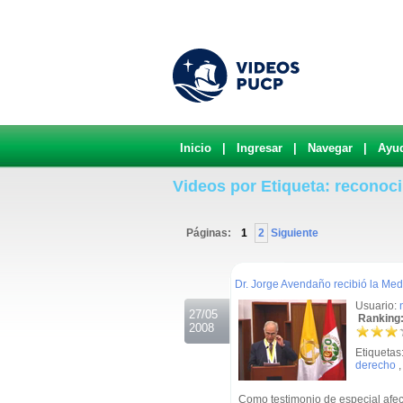
Inicio
|
Ingresar
|
Navegar
|
Ayu
Videos por Etiqueta: reconoc
Páginas:
1
2
Siguiente
.
Dr. Jorge Avendaño recibió la Med
Usuario:
27/05
Ranking:
2008
Etiquetas
derecho
Como testimonio de especial afecto