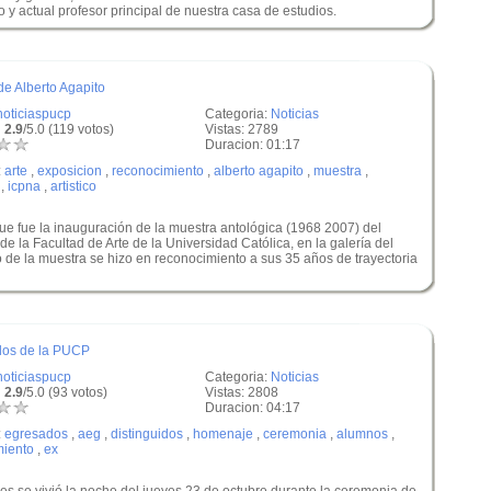
y actual profesor principal de nuestra casa de estudios.
de Alberto Agapito
noticiaspucp
Categoria:
Noticias
 2.9
/5.0 (119 votos)
Vistas: 2789
Duracion: 01:17
:
arte
,
exposicion
,
reconocimiento
,
alberto agapito
,
muestra
,
,
icpna
,
artistico
ue fue la inauguración de la muestra antológica (1968 2007) del
de la Facultad de Arte de la Universidad Católica, en la galería del
 de la muestra se hizo en reconocimiento a sus 35 años de trayectoria
dos de la PUCP
noticiaspucp
Categoria:
Noticias
 2.9
/5.0 (93 votos)
Vistas: 2808
Duracion: 04:17
:
egresados
,
aeg
,
distinguidos
,
homenaje
,
ceremonia
,
alumnos
,
miento
,
ex