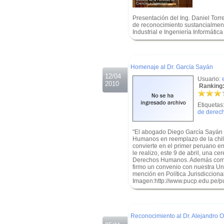
Presentación del Ing. Daniel Torr
de reconocimiento sustancialmente
Industrial e Ingeniería Informátic
.
.
Homenaje al Dr. García Sayán
12/04
Usuario:
2010
Ranking:
Etiquetas
de derec
"El abogado Diego García Sayán 
Humanos en reemplazo de la chile
convierte en el primer peruano e
le realizo, este 9 de abril, una 
Derechos Humanos. Además como 
firmo un convenio con nuestra Un
mención en Política Jurisdicciona
Imagen:http://www.pucp.edu.pe/p
.
.
Reconocimiento al Dr. Alejandro Or