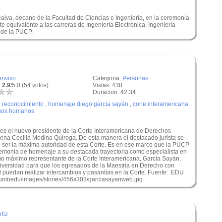
ealva, decano de la Facultad de Ciencias e Ingeniería, en la ceremonia
 equivalente a las carreras de Ingeniería Electrónica, Ingeniería
a de la PUCP.
envivo
Categoria:
Personas
 2.9
/5.0 (54 votos)
Vistas: 438
Duracion: 42:34
:
reconocimiento
,
homenaje diego garcia sayán
,
corte interamericana
hos humanos
es el nuevo presidente de la Corte Interamericana de Derechos
na Cecilia Medina Quiroga. De esta manera el destacado jurista se
n ser la máxima autoridad de esta Corte. Es en ese marco que la PUCP
ceremonia de homenaje a su destacada trayectoria como especialista en
máximo representante de la Corte Interamericana, García Sayán,
iversidad para que los egresados de la Maestría en Derecho con
l puedan realizar intercambios y pasantías en la Corte. Fuente: .EDU
untoedu/images/stories/456x303/garciasayanweb.jpg
tiz