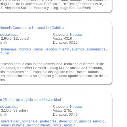
 se vivió la noche del jueves 23 de octubre durante la ceremonia de
inguidos de la Universidad Católica: el Dr. César Fernández Arce, la
l Sr. Alejandro Sakuda Moroma y el Ing. Hugo Sarabia Swett.
Honoris Causa de la Universidad Católica
noticiaspucp
Categoria:
Noticias
 2.6
/5.0 (111 votos)
Vistas: 4316
Duracion: 03:16
:
homenaje
,
honoris
,
causa
,
reconocimiento
,
eventos
,
academicos
,
muller
ificado para la comunidad universitaria, realizada el viernes 28 de
manidades, Monseñor Gerhard Ludwig Müller, obispo de Ratisbona,
más importantes de Europa; fue distinguido como Doctor Honoris
en reconocimiento a su ejemplar y fecundo aporte al desarrollo de los
eos.
 25 años de servicio en la Universidad
noticiaspucp
Categoria:
Noticias
 3.1
/5.0 (99 votos)
Vistas: 2751
Duracion: 03:46
:
universidad
,
homenaje
,
profesores
,
derecho
,
25 años de servicio
,
,
administrativos
,
reconocimiento
,
años
,
servicio