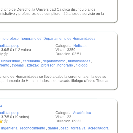
ditorio de Derecho, la Universidad Católica distinguió a los
nistrativo y profesores, que cumplieron 25 años de servicio en la
como profesor honorario del Departamento de Humanidades
noticiaspucp
Categoria:
Noticias
 3.0
/5.0 (112 votos)
Vistas: 3359
Duracion: 02:51
:
universidad
,
ceremonia
,
departamento
,
humanidades
,
miento
,
thomas
,
szlezak
,
profesor
,
honorario
,
filologo
uditorio de Humanidades se llevó a cabo la ceremonia en la que se
epartamento de Humanidades al destacado filólogo clásico Thomas
dá
noticiaspucp
Categoria:
Académica
 3.7
/5.0 (19 votos)
Vistas: 23
Duracion: 09:22
:
ingenierÍa
,
reconocimiento
,
daniel
,
ceab
,
torrealva
,
acreditadora