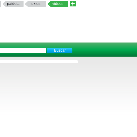
paideia
textos
videos